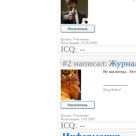
Группа: Участники
Регистрация: 22.06.2009
ICQ: --
#2 написал:
Журна
Ну как всегда... Ос
--------------------
King Arthur!
Группа: Участники
Регистрация: 3.03.2007
ICQ: --