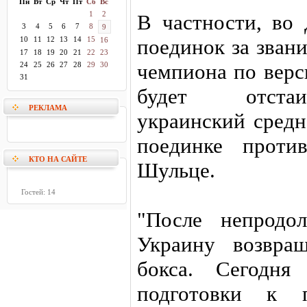
Пн
Вт
Ср
Чт
Пт
Сб
Вс
1
2
В частности, во 
3
4
5
6
7
8
9
10
11
12
13
14
15
поединок за зван
16
17
18
19
20
21
22
23
чемпиона по вер
24
25
26
27
28
29
30
31
будет отстаи
РЕКЛАМА
украинский средн
поединке проти
КТО НА САЙТЕ
Шульце.
Гостей: 14
"После непродо
Украину возвра
бокса. Сегодн
подготовки к 