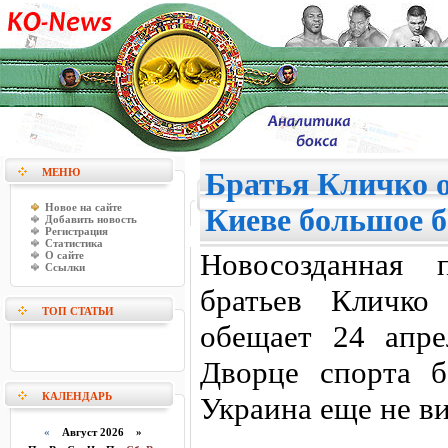
МЕНЮ
Братья Кличко 
Новое на сайте
Киеве большое б
Добавить новость
Регистрация
Статистика
Новосозданная 
О сайте
Ссылки
братьев Кличко
ТОП СТАТЬИ
обещает 24 апре
Дворце спорта б
КАЛЕНДАРЬ
Украина еще не ви
«
Август 2026 »