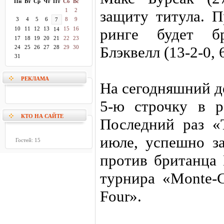
Пн
Вт
Ср
Чт
Пт
Сб
Вс
1
2
защиту титула. П
3
4
5
6
8
9
7
10
11
12
13
15
16
ринге будет б
14
17
18
19
20
21
22
23
Блэквелл (13-2-0, 
24
25
26
27
28
29
30
31
РЕКЛАМА
На сегодняшний д
5-ю строчку в 
КТО НА САЙТЕ
Последний раз «
июле, успешно з
Гостей: 15
против британца
турнира «Monte-C
Four».