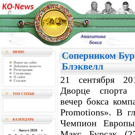
МЕНЮ
Соперником Бур
Новое на сайте
Блэквелл
Добавить новость
Регистрация
Статистика
21 сентября 20
О сайте
Ссылки
Дворце спорта 
ТОП СТАТЬИ
вечер бокса комп
Promotions». В г
КАЛЕНДАРЬ
Чемпион Европы
«
Август 2026 »
Макс Бурсак (2