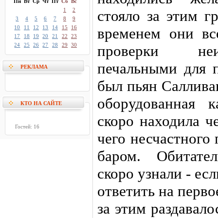
Пн
Вт
Ср
Чт
Пт
Сб
Вс
1
2
стояло за этим г
3
4
5
6
7
8
9
10
11
12
13
14
15
16
временем они все
17
18
19
20
21
22
23
24
25
26
27
28
29
30
проверки неи
печальными для 
РЕКЛАМА
был пьян Салливан
оборудованная к
КТО НА САЙТЕ
скоро находила ч
Гостей: 16
чего несчастного
баром. Обитате
скоро узнали - е
ответить на перво
за этим раздавал