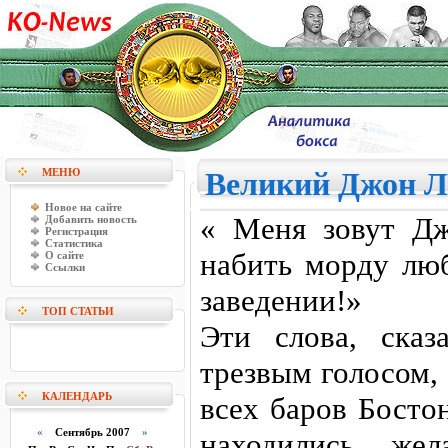
МЕНЮ
Великий Джон Л
Новое на сайте
« Меня зовут Дж
Добавить новость
Регистрация
Статистика
набить морду лю
О сайте
Ссылки
заведении!»
ТОП СТАТЬИ
Эти слова, ска
трезвым голосом,
КАЛЕНДАРЬ
всех баров Босто
«
Сентябрь 2007
»
находились жел