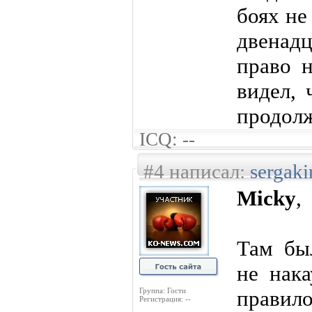
боях не
двенадц
право н
видел, 
продолж
ICQ: --
#4 написал:
sergaki
Micky
,
Там бы
не нака
Группа: Гости
правил
Регистрация: --