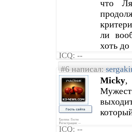
что Ля
продол
критери
ли воо
хоть до 
ICQ: --
#6 написал:
sergaki
Micky
,
Мужеств
выходи
который
Группа: Гости
Регистрация: --
ICQ: --