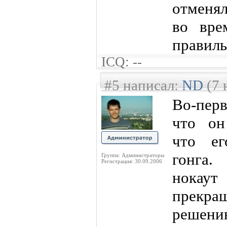
отменял
во вре
правил
ICQ: --
#5 написал:
ND
(7 
Во-перв
что он
что ег
гонга.
Группа: Администраторы
Регистрация: 30.09.2006
нокау
прекра
решени