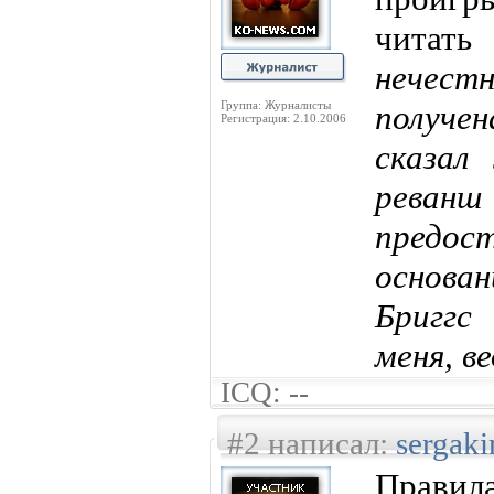
чита
нечест
Группа: Журналисты
получен
Регистрация: 2.10.2006
сказал
рева
предо
основа
Бриггс
меня, ве
ICQ: --
#2 написал:
sergaki
Правила