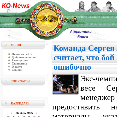
МЕНЮ
Команда Сергея
Новое на сайте
считает, что бой
Добавить новость
Регистрация
Статистика
ошибочно
О сайте
Ссылки
Экс-чемп
ТОП СТАТЬИ
весе Се
менеджер
КАЛЕНДАРЬ
предоставить 
«
Ноябрь 2006
»
материалы, ук