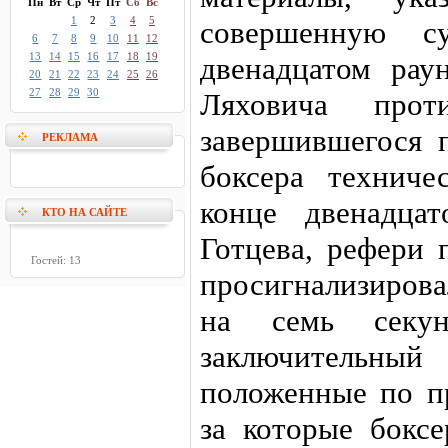
Пн
Вт
Ср
Чт
Пт
Сб
Вс
1
2
3
4
5
совершенную су
6
7
8
9
10
11
12
13
14
15
16
17
18
19
двенадцатом рау
20
21
22
23
24
25
26
27
28
29
30
Ляховича прот
завершившегося 
РЕКЛАМА
боксера технич
конце двенадца
КТО НА САЙТЕ
Готцева, рефери 
Гостей: 13
просигнализирова
на семь секу
заключительный
положенные по п
за которые бокс