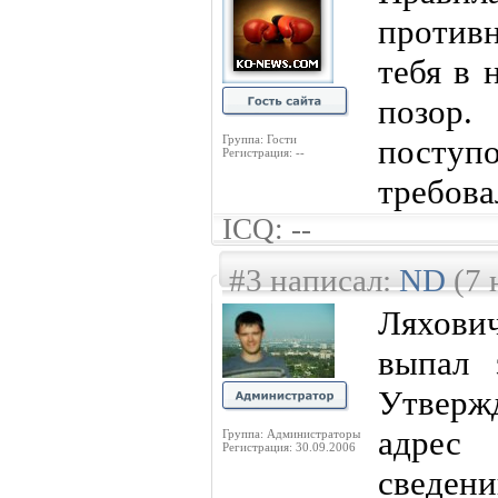
против
тебя в 
позо
Группа: Гости
поступ
Регистрация: --
требова
ICQ: --
#3 написал:
ND
(7 
Ляхов
выпал
Утвержд
адрес
Группа: Администраторы
Регистрация: 30.09.2006
сведен