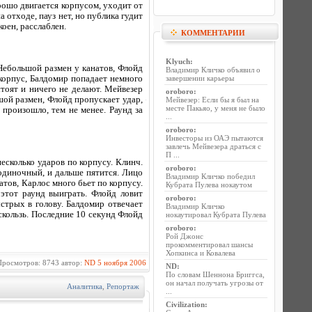
рошо двигается корпусом, уходит от
отходе, пауз нет, но публика гудит
оен, расслаблен.
КОММЕНТАРИИ
Klyuch
:
 Небольшой размен у канатов, Флойд
Владимир Кличко объявил о
 корпус, Балдомир попадает немного
завершении карьеры
стоят и ничего не делают. Мейвезер
oroboro
:
ой размен, Флойд пропускает удар,
Мейвезер: Если бы я был на
месте Пакьяо, у меня не было
 произошло, тем не менее. Раунд за
...
oroboro
:
Инвесторы из ОАЭ пытаются
завлечь Мейвезера драться с
П ...
есколько ударов по корпусу. Клинч.
oroboro
:
одиночный, и дальше пятится. Лицо
Владимир Кличко победил
тов, Карлос много бьет по корпусу.
Кубрата Пулева нокаутом
этот раунд выиграть. Флойд ловит
oroboro
:
стрых в голову. Балдомир отвечает
Владимир Кличко
скользь. Последние 10 секунд Флойд
нокаутировал Кубрата Пулева
oroboro
:
Рой Джонс
прокомментировал шансы
Хопкинса и Ковалева
росмотров: 8743 автор:
ND
5 ноября 2006
ND
:
По словам Шеннона Бриггса,
он начал получать угрозы от
Аналитика
,
Репортаж
...
Civilization
: