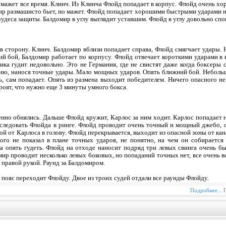
 мажет все время. Клинч. Из Клинча Флойд попадает в корпус. Флойд очень хо
ир размашисто бьет, но мажет. Флойд попадает хорошими быстрыми ударами на 
деса защиты. Балдомир в углу выглядит уставшим. Флойд в углу довольно спок
в сторону. Клинч. Балдомир вблизи попадает справа, Флойд смягчает удары.
ий бой, Балдомир работает по корпусу. Флойд отвечает короткими ударами в
ика гудит недовольно. Это не Германия, где не свистят даже когда боксеры 
ию, нанося точные удары. Мало мощных ударов. Опять ближний бой. Небольш
, сам попадает. Опять из размена выходит победителем. Ничего опасного не
роят, что нужно еще 3 минуты умного бокса.
нно обнялись. Дальше Флойд кружит, Карлос за ним ходит. Карлос попадает н
следовать Флойда в ринге. Флойд проводит очень точный и мощный джебо, 
 от Карлоса в голову. Флойд перекрывается, выходит из опасной зоны от кана
го не показал в плане точных ударов, не понятно, на чем он собирается 
а опять гудеть. Флойд на отходе наносит подряд три левых свинга очень бы
мир проводит несколько левых боковых, но попаданий точных нет, все очень в
 правой рукой. Раунд за Балдомиром.
 пояс переходит Флойду. Двое из троих судей отдали все раунды Флойду.
Подробнее...
П