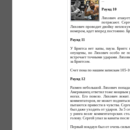
...
Раунд 10
Ляхович атакует
потрясают. Серг
Ляхович проводит двойку неплохую,
номером, идет вперед постоянно. Б
Раунд 11
У Бриггса нет капы, пауза. Бриггс
опущены, но Ляхович особо не по
встречает точными ударами. Ляхович
за Бриггсом.
Счет пока по нашим запискам 105-1
Раунд 12
Размен небольшой. Ляхович попадае
Американец ответил тоже мощным уд
ногах. Его повело. Ляхович лежит
комментаторов, не может подняться 
пытаются привести в чувства. Серг
был даже уходить от ударов. За 5 
у ринга возле комментаторских стол
голову. Сергей упал за канаты после
Первый нокдаун был от очень сильно