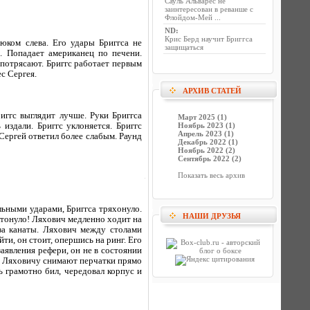
Сауль Альварес не
заинтересован в реванше с
Флойдом-Мей ...
ND
:
Крис Берд научит Бриггса
юком слева. Его удары Бриггса не
защищаться
а. Попадает американец по печени.
 потрясают. Бриггс работает первым
с Сергея.
АРХИВ СТАТЕЙ
риггс выглядит лучше. Руки Бриггса
Март 2025 (1)
здали. Бриггс уклоняется. Бриггс
Ноябрь 2023 (1)
Апрель 2023 (1)
Сергей ответил более слабым. Раунд
Декабрь 2022 (1)
Ноябрь 2022 (2)
Сентябрь 2022 (2)
Показать весь архив
льными ударами, Бриггса тряхонуло.
НАШИ ДРУЗЬЯ
лтонуло! Ляхович медленно ходит на
за канаты. Ляхович между столами
ти, он стоит, опершись на ринг. Его
аявления рефери, он не в состоянии
а. Ляховичу снимают перчатки прямо
нь грамотно бил, чередовал корпус и