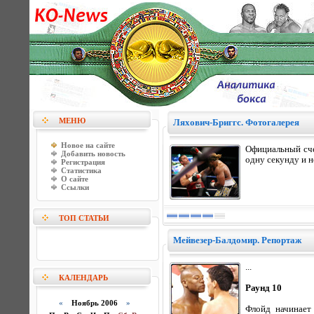
МЕНЮ
Ляхович-Бриггс. Фотогалерея
Новое на сайте
Официальный сче
Добавить новость
одну секунду и н
Регистрация
Статистика
О сайте
Ссылки
ТОП СТАТЬИ
Мейвезер-Балдомир. Репортаж
...
КАЛЕНДАРЬ
Раунд 10
«
Ноябрь 2006
»
Флойд начинает