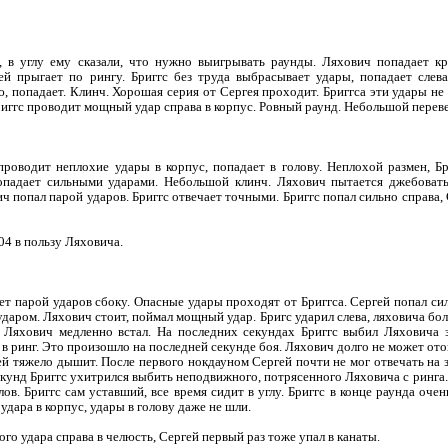
, в углу ему сказали, что нужно выигрывать раунды. Ляхович попадает кр
ей прыгает по рингу. Бриггс без труда выбрасывает удары, попадает слев
 попадает. Клинч. Хорошая серия от Сергея проходит. Бриггса эти удары не
риггс проводит мощный удар справа в корпус. Ровный раунд. Небольшой переве
 проводит неплохие удары в корпус, попадает в голову. Неплохой размен, Б
падает сильными ударами. Небольшой клинч. Ляхович пытается джебовать и
 попал парой ударов. Бриггс отвечает точными. Бриггс попал сильно справа, 
04 в пользу Ляховича.
т парой ударов сбоку. Опасные удары проходят от Бриггса. Сергей попал си
аром. Ляхович стоит, поймал мощный удар. Бригс ударил слева, ляховича бо
. Ляхович медленно встал. На последних секундах Бриггс выбил Ляховича 
в ринг. Это произошло на последней секунде боя. Ляхович долго не может отой
ей тяжело дышит. После первого нокдауном Сергей почти не мог отвечать на з
секунд Бриггс ухитрился выбить неподвижного, потрясенного Ляховича с ринг
ов. Бриггс сам уставший, все время сидит в углу. Бриггс в конце раунда оче
 удара в корпус, удары в голову даже не шли.
го удара справа в челюсть, Сергей первый раз тоже упал в канаты.