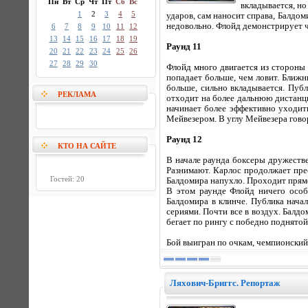
Пн
Вт
Ср
Чт
Пт
Сб
Вс
вкладывается, но
1
2
3
4
5
ударов, сам наносит справа, Балдом
недовольно. Флойд демонстрирует чу
6
7
8
9
10
11
12
13
14
15
16
17
18
19
Раунд 11
20
21
22
23
24
25
26
27
28
29
30
Флойд много двигается из стороны 
попадает больше, чем ловит. Ближн
больше, сильно вкладывается. Публ
РЕКЛАМА
отходит на более дальнюю дистанц
начинает более эффективно уходить
Мейвезером. В углу Мейвезера гово
Раунд 12
КТО НА САЙТЕ
В начале раунда боксеры дружестве
Разнимают. Карлос продолжает пре
Гостей: 20
Балдомира напухло. Проходит прямой
В этом раунде Флойд ничего особо
Балдомира в клинче. Публика начал
сериями. Почти все в воздух. Балдо
бегает по рингу с победно поднятой
Бой выигран по очкам, чемпионский
Ляхович-Бриггс. Репортаж