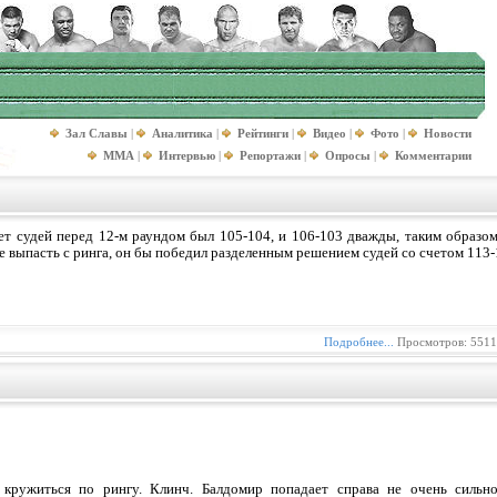
Зал Славы
|
Аналитика
|
Рейтинги
|
Видео
|
Фото
|
Новости
MMA
|
Интервью
|
Репортажи
|
Опросы
|
Комментарии
т судей перед 12-м раундом был 105-104, и 106-103 дважды, таким образом
е выпасть с ринга, он бы победил разделенным решением судей со счетом 113
Подробнее...
Просмотров: 5511
 кружиться по рингу. Клинч. Балдомир попадает справа не очень сильно