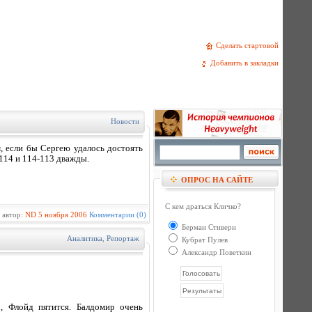
Сделать стартовой
Добавить в закладки
Новости
, если бы Сергею удалось достоять
-114 и 114-113 дважды.
ОПРОС НА САЙТЕ
С кем драться Кличко?
 автор:
ND
5 ноября 2006
Комментарии (0)
Берман Стиверн
Аналитика
,
Репортаж
Кубрат Пулев
Александр Поветкин
, Флойд пятится. Балдомир очень