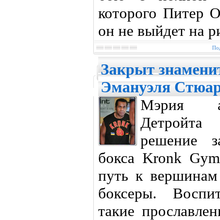
которого Питер О
он не выйдет на р
Под
Закрыт знамени
Эмануэля Стюа
Мэрия ам
Детройта 
решение з
бокса Kronk Gym
путь к вершинам
боксеры. Воспи
такие прославле