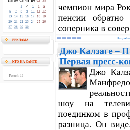
Пн
Вт
Ср
Чт
Пт
Сб
Вс
чемпион мира Рок
1
2
3
4
5
6
7
8
9
10
11
12
пенсии обратно
13
14
15
16
17
18
19
20
21
22
23
24
25
26
соперника в совер
27
28
29
30
Подробне
РЕКЛАМА
Джо Калзаге – 
Первая пресс-к
КТО НА САЙТЕ
Джо Калз
Гостей: 18
Манфредо
реальност
шоу на телеви
поединком в проф
разница. Он виде