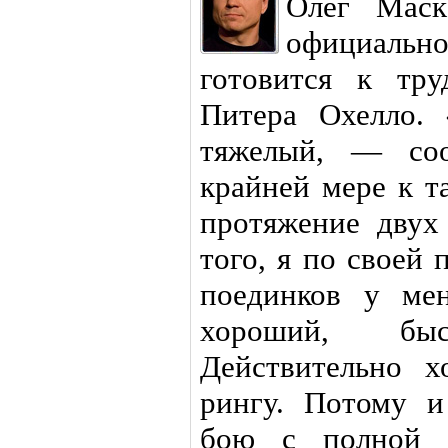
Олег Маск
официаль
готовится к тр
Питера Охелло. 
тяжелый, — со
крайней мере к т
протяжение дву
того, я по своей 
поединков у ме
хороший, бы
Действительно х
рингу. Потому и
бою с полной с