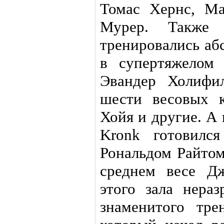
Томас Хернс, М
Мурер. Также
тренировались а
в супертяжелом
Эвандер Холифи
шести весовых 
Хойя и другие. А 
Kronk готовилс
Рональдом Райт
среднем весе Д
этого зала нера
знаменитого тре