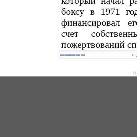
который начал р
боксу в 1971 го
финансировал е
счет собствен
пожертвований сп
Под
KO