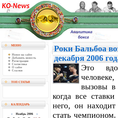
МЕНЮ
Роки Бальбоа во
Новое на сайте
декабря 2006 год
Добавить новость
Регистрация
Статистика
Это вдо
О сайте
Ссылки
человеке
ТОП СТАТЬИ
вызовы в
когда все ставки
него, он находит
КАЛЕНДАРЬ
стать чемпионом
«
Ноябрь 2006
»