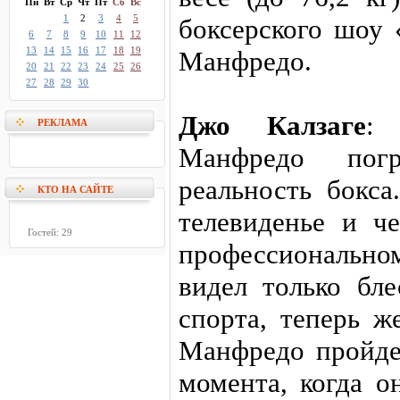
Пн
Вт
Ср
Чт
Пт
Сб
Вс
1
2
3
4
5
боксерского шоу 
6
7
8
9
10
11
12
13
14
15
16
17
18
19
Манфредо.
20
21
22
23
24
25
26
27
28
29
30
Джо Калзаге
:
РЕКЛАМА
Манфредо пог
реальность бокс
КТО НА САЙТЕ
телевиденье и ч
Гостей: 29
профессиональном
видел только бле
спорта, теперь ж
Манфредо пройдет
момента, когда о