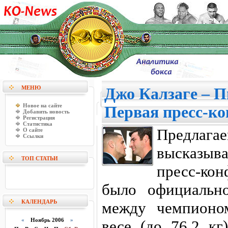
МЕНЮ
Джо Калзаге – 
Новое на сайте
Первая пресс-к
Добавить новость
Регистрация
Статистика
Предлаг
О сайте
Ссылки
высказыв
ТОП СТАТЬИ
пресс-ко
было официальн
КАЛЕНДАРЬ
между чемпионо
«
Ноябрь 2006
»
весе (до 76,2 кг