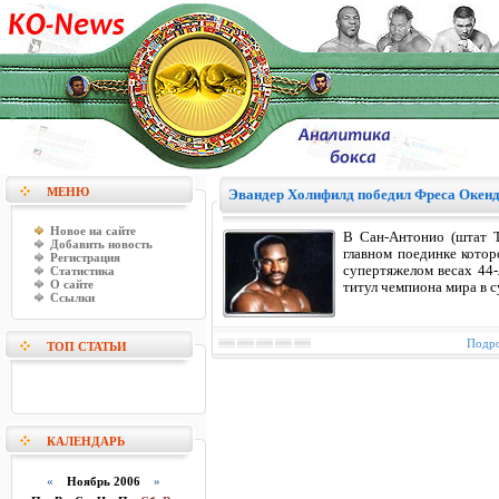
МЕНЮ
Эвандер Холифилд победил Фреса Окен
Новое на сайте
В Сан-Антонио (штат Т
Добавить новость
главном поединке кото
Регистрация
супертяжелом весах 44-
Статистика
О сайте
титул чемпиона мира в 
Ссылки
Подро
ТОП СТАТЬИ
КАЛЕНДАРЬ
«
Ноябрь 2006
»