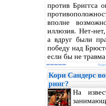
против Бриггса о
противоположнос
вполне возможн
иллюзия. Нет-нет
а вдруг были пра
победу над Брюст
если бы не травма
Подроб
Кори Сандерс во
ринг?
На извес
заним