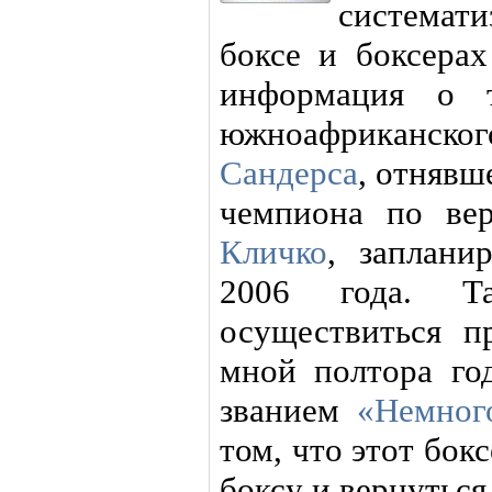
система
боксе и боксерах
информация о т
южноафриканс
Сандерса
, отнявш
чемпиона по в
Кличко
, заплани
2006 года. Т
осуществиться пр
мной полтора год
званием
«Немног
том, что этот бок
боксу и вернуться 