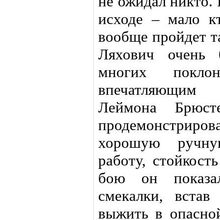
не ожидал никто. 
исходе – мало к
вообще пройдет т
Ляхович очень 
многих покло
впечатляющим 
Леймона Брюс
продемонстриро
хорошую ручну
работу, стойкост
бою он показал
смекалки, встав
выжить в опасно