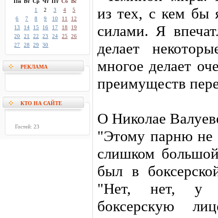
Пн
Вт
Ср
Чт
Пт
Сб
Вс
из тех, с кем бы
1
2
3
4
5
6
7
8
9
10
11
12
силами. Я впеча
13
14
15
16
17
18
19
20
21
22
23
24
25
26
делает некотор
27
28
29
30
многое делает оч
РЕКЛАМА
преимуществ пере
КТО НА САЙТЕ
О Николае Валуев
Гостей: 23
"Этому парню не 
слишком большой!
был в боксерско
"Нет, нет, у 
боксерскую ли