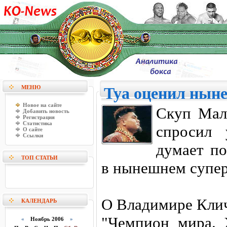
МЕНЮ
Туа оценил нын
Новое на сайте
Скуп Мали
Добавить новость
Регистрация
Статистика
спросил
О сайте
Ссылки
думает п
ТОП СТАТЬИ
в нынешнем супер
О Владимире Кли
КАЛЕНДАРЬ
"Чемпион мира.
«
Ноябрь 2006
»