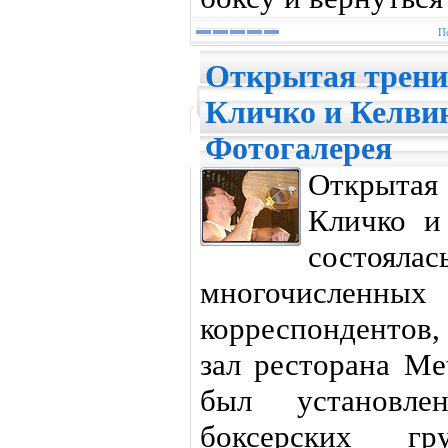
П
Открытая трени
Кличко и Келви
Фотогалерея
Открытая
Кличко и
состояла
многочисленны
корреспондентов
зал ресторана Me
был установл
боксерских г