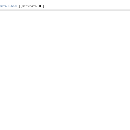
вить E-Mail
]
[написать ПС]