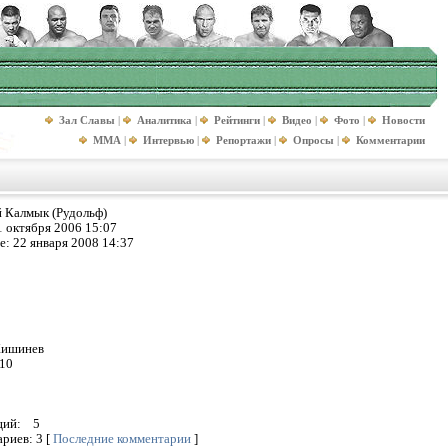
Зал Славы
|
Аналитика
|
Рейтинги
|
Видео
|
Фото
|
Новости
MMA
|
Интервью
|
Репортажи
|
Опросы
|
Комментарии
 Калмык (Рудольф)
1 октября 2006 15:07
е:
22 января 2008 14:37
ишинев
10
аций:
5
ариев:
3
[
Последние комментарии
]