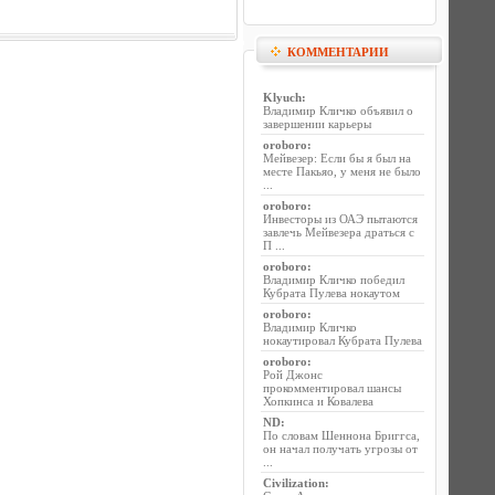
КОММЕНТАРИИ
Klyuch
:
Владимир Кличко объявил о
завершении карьеры
oroboro
:
Мейвезер: Если бы я был на
месте Пакьяо, у меня не было
...
oroboro
:
Инвесторы из ОАЭ пытаются
завлечь Мейвезера драться с
П ...
oroboro
:
Владимир Кличко победил
Кубрата Пулева нокаутом
oroboro
:
Владимир Кличко
нокаутировал Кубрата Пулева
oroboro
:
Рой Джонс
прокомментировал шансы
Хопкинса и Ковалева
ND
:
По словам Шеннона Бриггса,
он начал получать угрозы от
...
Civilization
: