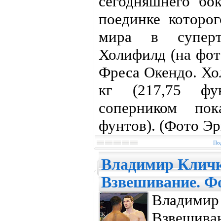
сегодняшнего бок
поединке которог
мира в суперт
Холифилд (на фот
Фреса Окендо. Хо
кг (217,75 фу
соперником пок
фунтов). (Фото Эр
Под
Владимир Кличк
Взвешивание. Ф
Владими
Взвешива