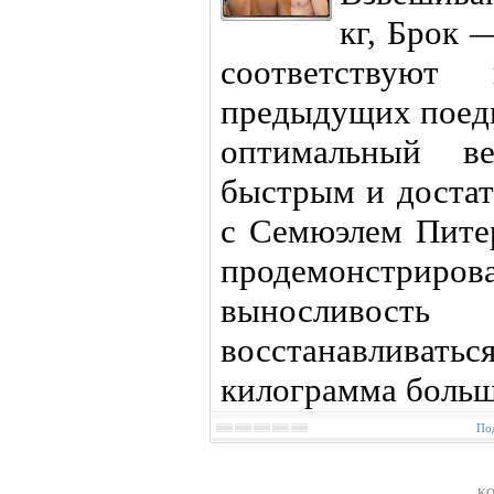
кг, Брок 
соответствую
предыдущих поеди
оптимальный в
быстрым и доста
с Семюэлем Пите
продемонстриро
выносливос
восстанавливать
килограмма больше
Под
KO