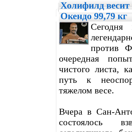
Холифилд весит 
Окендо 99,79 кг
Сегодня 
легендар
против Ф
очередная попы
чистого листа, к
путь к неоспо
тяжелом весе.
Вчера в Сан-Ант
состоялось вз