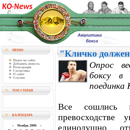
МЕНЮ
"Кличко должен
Новое на сайте
Опрос ве
Добавить новость
Регистрация
Статистика
боксу в 
О сайте
Ссылки
поединка 
ТОП СТАТЬИ
Все сошлись 
превосходстве 
КАЛЕНДАРЬ
единодушно о
«
Ноябрь 2006
»