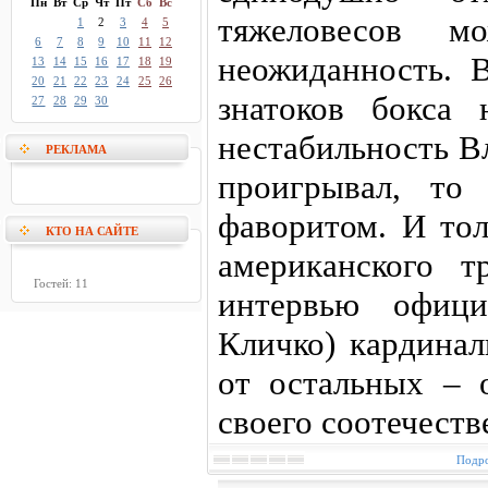
Пн
Вт
Ср
Чт
Пт
Сб
Вс
тяжеловесов м
1
2
3
4
5
6
7
8
9
10
11
12
неожиданность. 
13
14
15
16
17
18
19
20
21
22
23
24
25
26
знатоков бокса 
27
28
29
30
нестабильность В
РЕКЛАМА
проигрывал, то
фаворитом. И тол
КТО НА САЙТЕ
американского т
Гостей: 11
интервью офици
Кличко) кардинал
от остальных – 
своего соотечеств
Подро