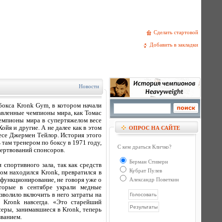
Сделать стартовой
Добавить в закладки
Новости
бокса Kronk Gym, в котором начали
авленные чемпионы мира, как Томас
емпионы мира в супертяжелом весе
йя и другие. А не далее как в этом
ОПРОС НА САЙТЕ
есе Джермен Тейлор. История этого
там тренером по боксу в 1971 году,
С кем драться Кличко?
жертвований спонсоров.
Берман Стиверн
спортивного зала, так как средств
Кубрат Пулев
ром находился Kronk, превратился в
 функционирование, не говоря уже о
Александр Поветкин
оторые в сентябре украли медные
волило включить в него затраты на
 Kronk навсегда. «Это старейший
еры, занимавшиеся в Kronk, теперь
званием.