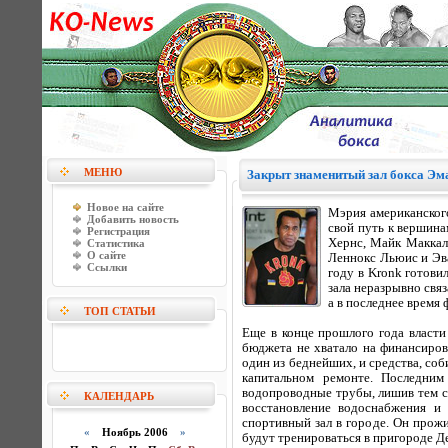
МЕНЮ
Закрыт знаменитый зал бокса Э
Новое на сайте
Мэрия американског
Добавить новость
свой путь к вершина
Регистрация
Хернс, Майк Маккал
Статистика
О сайте
Леннокс Льюис и Эва
Ссылки
году в Kronk готов
зала неразрывно свя
а в последнее время
ТОП СТАТЬИ
Еще в конце прошлого года власти 
бюджета не хватало на финансирова
один из беднейших, и средства, со
капитальном ремонте. Последним
водопроводные трубы, лишив тем с
КАЛЕНДАРЬ
восстановление водоснабжения и
спортивный зал в городе. Он прож
«
Ноябрь 2006
»
будут тренироваться в пригороде Д