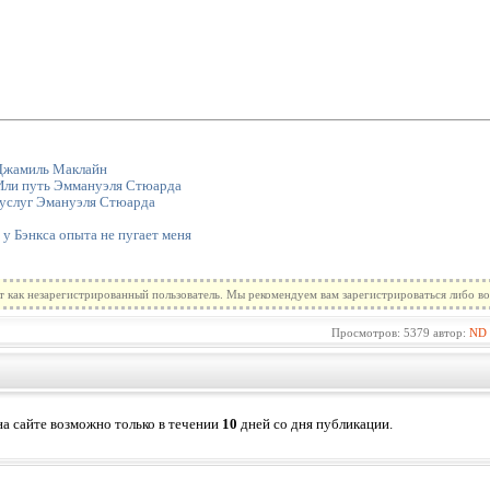
 Джамиль Маклайн
 Или путь Эммануэля Стюарда
 услуг Эмануэля Стюарда
у Бэнкса опыта не пугает меня
т как незарегистрированный пользователь. Мы рекомендуем вам зарегистрироваться либо во
Просмотров: 5379 автор:
ND
а сайте возможно только в течении
10
дней со дня публикации.