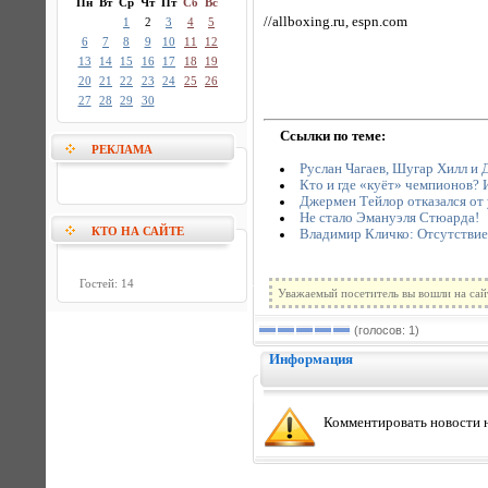
Пн
Вт
Ср
Чт
Пт
Сб
Вс
//allboxing.ru, espn.com
1
2
3
4
5
6
7
8
9
10
11
12
13
14
15
16
17
18
19
20
21
22
23
24
25
26
27
28
29
30
Ссылки по теме:
РЕКЛАМА
Руслан Чагаев, Шугар Хилл и
Кто и где «куёт» чемпионов?
Джермен Тейлор отказался от
Не стало Эмануэля Стюарда!
КТО НА САЙТЕ
Владимир Кличко: Отсутствие 
Гостей: 14
Уважаемый посетитель вы вошли на сай
(голосов: 1)
Информация
Комментировать новости н