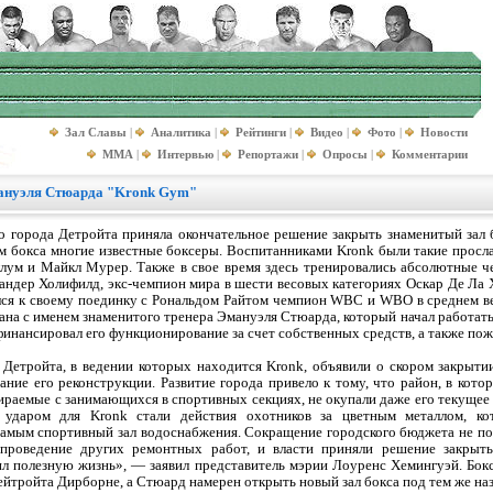
Зал Славы
|
Аналитика
|
Рейтинги
|
Видео
|
Фото
|
Новости
MMA
|
Интервью
|
Репортажи
|
Опросы
|
Комментарии
мануэля Стюарда "Kronk Gym"
о города Детройта приняла окончательное решение закрыть знаменитый зал 
м бокса многие известные боксеры. Воспитанниками Kronk были такие просл
лум и Майкл Мурер. Также в свое время здесь тренировались абсолютные ч
ндер Холифилд, экс-чемпион мира в шести весовых категориях Оскар Де Ла Хо
ился к своему поединку с Рональдом Райтом чемпион WBC и WBO в среднем в
зана с именем знаменитого тренера Эмануэля Стюарда, который начал работать 
 финансировал его функционирование за счет собственных средств, а также по
Детройта, в ведении которых находится Kronk, объявили о скором закрытии 
ние его реконструкции. Развитие города привело к тому, что район, в кото
бираемые с занимающихся в спортивных секциях, не окупали даже его текущее
 ударом для Kronk стали действия охотников за цветным металлом, к
амым спортивный зал водоснабжения. Сокращение городского бюджета не поз
 проведение других ремонтных работ, и власти приняли решение закрыть
ил полезную жизнь», — заявил представитель мэрии Лоуренс Хемингуэй. Бокс
ейтройта Дирборне, а Стюард намерен открыть новый зал бокса под тем же на