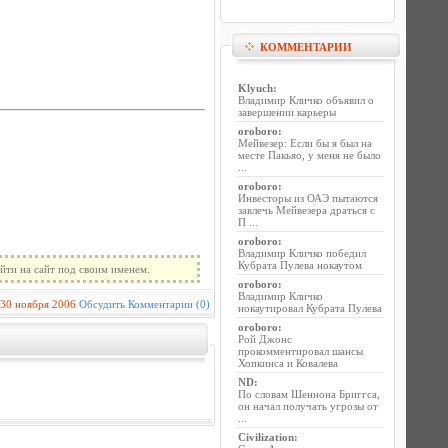
КОММЕНТАРИИ
Klyuch
:
Владимир Кличко объявил о
завершении карьеры
oroboro
:
Мейвезер: Если бы я был на
месте Пакьяо, у меня не было
...
oroboro
:
Инвесторы из ОАЭ пытаются
завлечь Мейвезера драться с
П ...
oroboro
:
Владимир Кличко победил
Кубрата Пулева нокаутом
йти на сайт под своим именем.
oroboro
:
Владимир Кличко
30 ноября 2006
Обсудить
Комментарии (0)
нокаутировал Кубрата Пулева
oroboro
:
Рой Джонс
прокомментировал шансы
Хопкинса и Ковалева
ND
:
По словам Шеннона Бриггса,
он начал получать угрозы от
...
Civilization
: