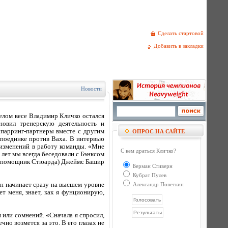
Сделать стартовой
Добавить в закладки
Новости
лом весе Владимир Кличко остался
ановил тренерскую деятельность и
спарринг-партнеры вместе с другим
ОПРОС НА САЙТЕ
поединке против Ваха. В интервью
 изменений в работу команды. «Мне
С кем драться Кличко?
 лет мы всегда беседовали с Бэнксом
 и (помощник Стюарда) Джеймс Башир
Берман Стиверн
Кубрат Пулев
он начинает сразу на высшем уровне
Александр Поветкин
ет меня, знает, как я фунционирую,
 или сомнений. «Сначала я спросил,
но возмется за это. В его глазах не