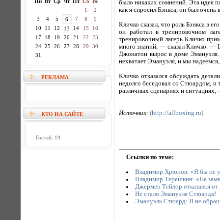
Пн
Вт
Ср
Чт
Пт
Сб
Вс
было никаких сомнений. Эта идея по
как я спросил Бэнкса, он был очен
1
2
3
4
5
7
8
9
6
Кличко сказал, что роль Бэнкса в 
10
11
12
14
15
16
13
он работал в тренировочном лаг
17
18
19
20
21
22
23
тренировочный лагерь Кличко приме
24
25
26
27
28
29
30
много знаний, — сказал Кличко. — 
Джонатон вырос в доме Эмануэля. 
31
нехватает Эмануэля, и мы надеемся,
Кличко отказался обсуждать детали
РЕКЛАМА
недолго беседовал со Стюардом, и т
различных сценариях и ситуациях, 
Источник:
(http://allboxing.ru)
КТО НА САЙТЕ
Гостей: 19
Ссылки по теме:
Владимир Хрюнов: «Я бы не уд
Владимир Терешкин: «Не замет
Джермен Тейлор отказался от
Не стало Эмануэля Стюарда!
Эмануэль Стюард: Я не обращ