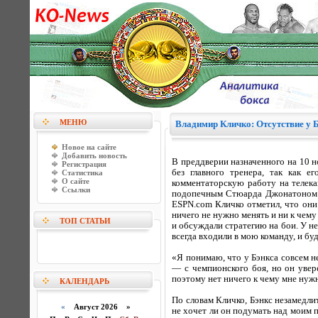
МЕНЮ
Владимир Кличко: Отсутствие у Б
Новое на сайте
Добавить новость
В преддверии назначенного на 10 
Регистрация
без главного тренера, так как е
Статистика
О сайте
комментаторскую работу на телека
Ссылки
подопечным Стюарда Джонатоном Б
ESPN.com Кличко отметил, что они 
ничего не нужно менять и ни к чему
ТОП СТАТЬИ
и обсуждали стратегию на бои. У н
всегда входили в мою команду, и бу
«Я понимаю, что у Бэнкса совсем н
— с чемпионского боя, но он увере
поэтому нет ничего к чему мне нуж
КАЛЕНДАРЬ
По словам Кличко, Бэнкс незамедлит
«
Август 2026 »
не хочет ли он подумать над моим п