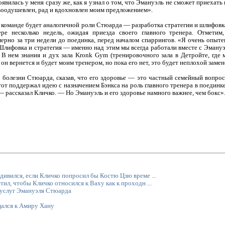
явилась у меня сразу же, как я узнал о том, что Эмануэль не сможет приехать
ь воодушевлен, рад и вдохновлен моим предложением».
его команде будет аналогичной роли Стюарда — разработка стратегии и шлифов
ере несколько недель, ожидая приезда своего главного тренера. Отмети
рно за три недели до поединка, перед началом спаррингов. «Я очень опытен
Шлифовка и стратегия — именно над этим мы всегда работали вместе с Эмануэл
В нем знания и дух зала Kronk Gym (тренировочного зала в Детройте, где 
 он вернется и будет моим тренером, но пока его нет, это будет неплохой замен
 болезни Стюарда, сказав, что его здоровье — это частный семейный вопрос.
от поддержал идею с назначением Бэнкса на роль главного тренера в поединке
— рассказал Кличко. — Но Эмануэль и его здоровье намного важнее, чем бокс»
ивился, если Кличко попросил бы Костю Цзю време ...
ил, чтобы Кличко относился к Ваху как к проходн ...
 услуг Эмануэля Стюарда
ался к Амиру Хану