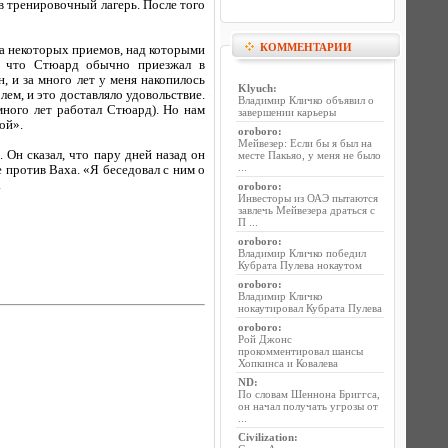
 в тренировочный лагерь. После того
КОММЕНТАРИИ
ка некоторых приемов, над которыми
м, что Стюард обычно приезжал в
, и за много лет у меня накопилось
Klyuch
:
ем, и это доставляло удовольствие.
Владимир Кличко объявил о
много лет работал Стюард). Но нам
завершении карьеры
ой».
oroboro
:
Мейвезер: Если бы я был на
 Он сказал, что пару дней назад он
месте Пакьяо, у меня не было
...
 против Ваха. «Я беседовал с ним о
.
oroboro
:
Инвесторы из ОАЭ пытаются
завлечь Мейвезера драться с
П ...
oroboro
:
Владимир Кличко победил
Кубрата Пулева нокаутом
oroboro
:
Владимир Кличко
нокаутировал Кубрата Пулева
oroboro
:
Рой Джонс
прокомментировал шансы
Хопкинса и Ковалева
ND
:
По словам Шеннона Бриггса,
он начал получать угрозы от
...
Civilization
: