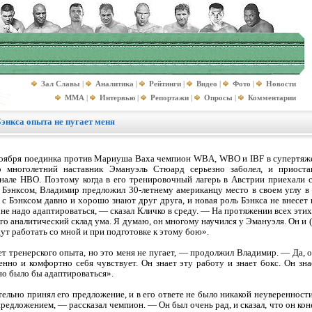
Зал Славы
|
Аналитика
|
Рейтинги
|
Видео
|
Фото
|
Новости
MMA
|
Интервью
|
Репортажи
|
Опросы
|
Комментарии
энкса опыта не пугает меня
ноября поединка против Мариуша Ваха чемпион WBA, WBO и IBF в супертяже
го многолетний наставник Эмануэль Стюард серьезно заболел, и приост
нале НВО. Поэтому когда в его тренировочный лагерь в Австрии приехали 
энксом, Владимир предложил 30-летнему американцу место в своем углу в 
с Бэнксом давно и хорошо знают друг друга, и новая роль Бэнкса не внесет
 не надо адаптироваться, — сказал Кличко в среду. — На протяжении всех этих
его аналитический склад ума. Я думаю, он многому научился у Эмануэля. Он
дут работать со мной и при подготовке к этому бою».
ет тренерского опыта, но это меня не пугает, — продолжил Владимир. — Да, 
нно и комфортно себя чувствует. Он знает эту работу и знает бокс. Он зна
но было бы адаптироваться».
ельно принял его предложение, и в его ответе не было никакой неуверенности
редложением, — рассказал чемпион. — Он был очень рад, и сказал, что он конеч