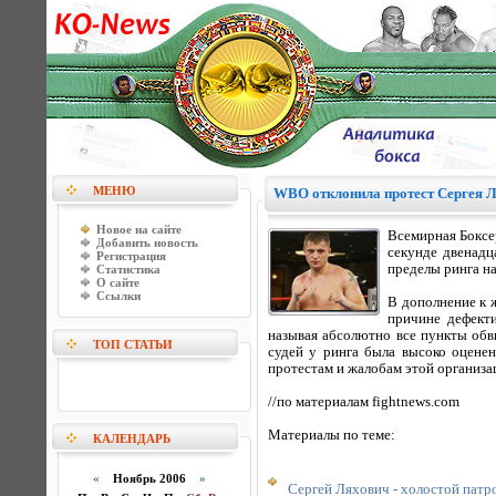
МЕНЮ
WBO отклонила протест Сергея 
Новое на сайте
Всемирная Боксе
Добавить новость
секунде двенадц
Регистрация
пределы ринга на
Статистика
О сайте
Ссылки
В дополнение к 
причине дефект
называя абсолютно все пункты обв
ТОП СТАТЬИ
судей у ринга была высоко оцене
протестам и жалобам этой организа
//по материалам fightnews.com
Материалы по теме:
КАЛЕНДАРЬ
«
Ноябрь 2006
»
Сергей Ляхович - холостой патро