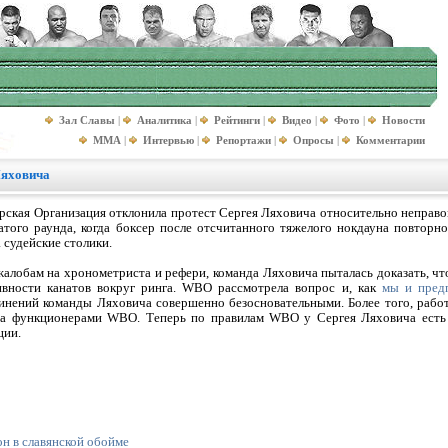
Зал Славы
|
Аналитика
|
Рейтинги
|
Видео
|
Фото
|
Новости
MMA
|
Интервью
|
Репортажи
|
Опросы
|
Комментарии
Ляховича
рская Организация отклонила протест Сергея Ляховича относительно неправо
атого раунда, когда боксер после отсчитанного тяжелого нокдауна повторно
 судейские столики.
жалобам на хронометриста и рефери, команда Ляховича пыталась доказать, чт
ивности канатов вокруг ринга. WBO рассмотрела вопрос и, как
мы и предп
инений команды Ляховича совершенно безосновательными. Более того, работ
на функционерами WBO. Теперь по правилам WBO у Сергея Ляховича есть
ции.
н в славянской обойме