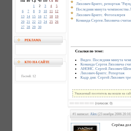
Пн
Вт
Ср
Чт
Пт
Сб
Вс
Ляхович-Бриггс, репортаж "Раун
1
2
3
4
5
Последняя минута чемпионства 
6
7
8
9
10
11
12
Ляхович-Бриггс. Фотогалерея
13
14
15
16
17
18
19
Команда Сергея Ляховича считае
20
21
22
23
24
25
26
27
28
29
30
РЕКЛАМА
Ссылки по теме:
Видео. Последняя минута чем
КТО НА САЙТЕ
Команда Сергея Ляховича счи
АНОНС. Сергей Ляхович-Шено
Ляхович-Бриггс. Репортаж
Гостей: 12
Кадр дня: Сергей Ляхович тр
Уважаемый посетитель вы вошли на сай
(голосов: 0)
#1 написал:
Alex
(23 ноября 2006 20:16
Серёжа долж