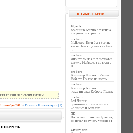
КОММЕНТАРИИ
Klyuch
:
Владимир Кличко объявил о
завершении карьеры
oroboro
:
Мейвезер: Если бы я был на
месте Пакьяо, у меня не было
...
oroboro
:
Инвесторы из ОАЭ пытаются
завлечь Мейвезера драться с
П ...
oroboro
:
Владимир Кличко победил
Кубрата Пулева нокаутом
oroboro
:
Владимир Кличко
нокаутировал Кубрата Пулева
йти на сайт под своим именем.
oroboro
:
Рой Джонс
прокомментировал шансы
23 ноября 2006
Обсудить
Комментарии (1)
Хопкинса и Ковалева
ND
:
По словам Шеннона Бриггса,
он начал получать угрозы от
...
ен получить.
Civilization
: