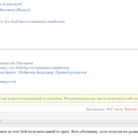
д за раундом"
Ляховича (Видео)
т, что бой был остановлен ошибочно
пионства Ляховича
тает, что бой был остановлен ошибочно
н Бриггс. Мейвезер-Балдомир. Прямой репортаж
енируется
т как незарегистрированный пользователь. Мы рекомендуем вам зарегистрироваться либо во
Просмотров: 4847 автор:
Reporter
)
ен за этот бой получить какой-то приз. Хоть обезъянку, хоть попугая но долж