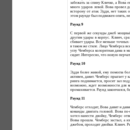
забежать за спину Кличко, а Вова 
много ударов левой. Вова провел д
всторону от атак Эдди, нет таких 
этом раунде был подвижен опять, н
Раунд 9
С первой же секунды джеб мощный 
другим удары в корпус. Клинч, ср
сбивает удары. Все меньше точных о
в таком же стиле. Лицо Чемберса вс
углу Чемберса колоритная дама в м
сидит. Интересно, что новую перчатк
Раунд 10
Эдди более живой, ему помогла бол
активен, давит. Чемберс прыгает у к
ринга поднимается, просит зал под
возможно, ждет возможности для к
промахивается. Раунд закончился, б
Раунд 11
Чемберс отходит, Вова давит и дави
команды двигать головой. Вова по
хотел нанести двойку, Чемберс отв
Вовы прошла. Чемберс застыл, а из
джебом, проходят двойки. Клинч. Р