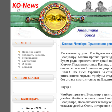
МЕНЮ
Кличко-Чемберс. Трансляция-ре
Новое на сайте
Уважаемые друзья. Мы будем вес
Добавить новость
Владимиру Кличко против претенде
Регистрация
Будем рады провести этот яркий в
Статистика
О сайте
Кличко. Показывают лицо Кличко, он 
Ссылки
очень серьезным. Присели на дорожк
Гимн США. Гимн Украины. За спино
ринга занято людьми, трибуны стад
ТОП СТАТЬИ
без страха смотрит снизу на Владим
Раунд 1
Чемберс прыгает, Владимир в центр
джебы. Чемберс провел правый чер
КАЛЕНДАРЬ
Владимира, Вова оказался в воздух
тяжелые джебы. Очень интересное н
«
Август 2026 »