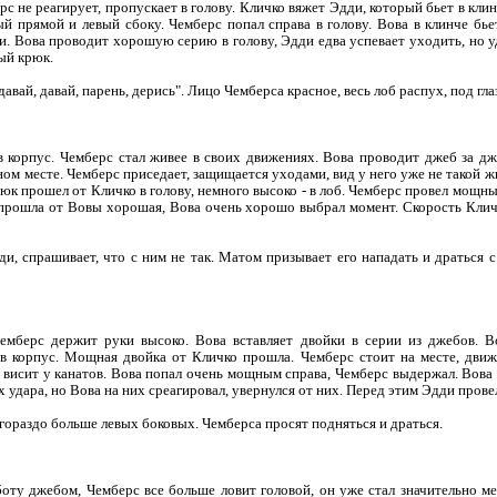
 не реагирует, пропускает в голову. Кличко вяжет Эдди, который бьет в клин
й прямой и левый сбоку. Чемберс попал справа в голову. Вова в клинче бье
дди. Вова проводит хорошую серию в голову, Эдди едва успевает уходить, но 
ый крюк.
авай, давай, парень, дерись". Лицо Чемберса красное, весь лоб распух, под гла
в корпус. Чемберс стал живее в своих движениях. Вова проводит джеб за дж
ом месте. Чемберс приседает, защищается уходами, вид у него уже не такой ж
к прошел от Кличко в голову, немного высоко - в лоб. Чемберс провел мощный
а прошла от Вовы хорошая, Вова очень хорошо выбрал момент. Скорость Клич
ди, спрашивает, что с ним не так. Матом призывает его нападать и драться 
емберс держит руки высоко. Вова вставляет двойки в серии из джебов. Во
 в корпус. Мощная двойка от Кличко прошла. Чемберс стоит на месте, движ
висит у канатов. Вова попал очень мощным справа, Чемберс выдержал. Вова 
удара, но Вова на них среагировал, увернулся от них. Перед этим Эдди провел
ораздо больше левых боковых. Чемберса просят подняться и драться.
оту джебом, Чемберс все больше ловит головой, он уже стал значительно ме