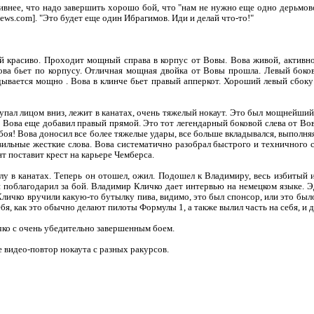
ивнее, что надо завершить хорошо бой, что "нам не нужно еще одно дерьмово
ws.com]. "Это будет еще один Ибрагимов. Иди и делай что-то!"
ой красиво. Проходит мощный справа в корпус от Вовы. Вова живой, активно
Вова бьет по корпусу. Отличная мощная двойка от Вовы прошла. Левый боков
дывается мощно . Вова в клинче бьет правый апперкот. Хороший левый сбоку
пал лицом вниз, лежит в канатах, очень тяжелый нокаут. Это был мощнейший 
 а Вова еще добавил правый прямой. Это тот легендарный боковой слева от Во
 боя! Вова доносил все более тяжелые удары, все больше вкладывался, выполн
вильные жесткие слова. Вова систематично разобрал быстрого и техничного с
т поставит крест на карьере Чемберса.
лу в канатах. Теперь он отошел, ожил. Подошел к Владимиру, весь избитый 
поблагодарил за бой. Владимир Кличко дает интервью на немецком языке. Эд
личко вручили какую-то бутылку пива, видимо, это был спонсор, или это бы
бя, как это обычно делают пилоты Формулы 1, а также вылил часть на себя, и д
ко с очень убедительно завершенным боем.
видео-повтор нокаута с разных ракурсов.