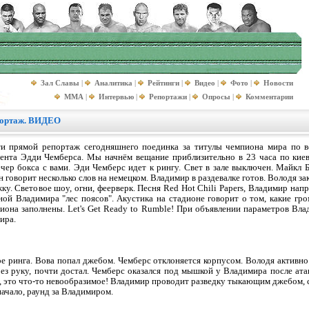
Зал Славы
|
Аналитика
|
Рейтинги
|
Видео
|
Фото
|
Новости
MMA
|
Интервью
|
Репортажи
|
Опросы
|
Комментарии
портаж. ВИДЕО
ти прямой репортаж сегодняшнего поединка за титулы чемпиона мира по 
нта Эдди Чемберса. Мы начнём вещание приблизительно в 23 часа по киевс
ечер бокса с вами. Эди Чемберс идет к рингу. Свет в зале выключен. Майкл
говорит несколько слов на немецком. Владимир в раздевалке готов. Володя закр
у. Световое шоу, огни, феерверк. Песня Red Hot Chili Papers, Владимир напр
й Владимира "лес поясов". Акустика на стадионе говорит о том, какие гр
иона заполнены. Let's Get Ready to Rumble! При объявлении параметров Вла
ира.
е ринга. Вова попал джебом. Чемберс отклоняется корпусом. Володя активно
ез руку, почти достал. Чемберс оказался под мышкой у Владимира после ата
е, это что-то невообразимое! Владимир проводит разведку тыкающим джебом,
ачало, раунд за Владимиром.