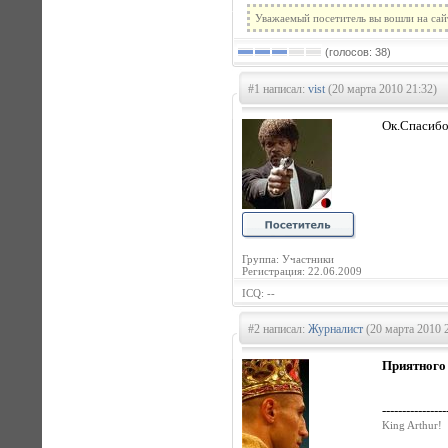
Уважаемый посетитель вы вошли на сай
(голосов: 38)
#1 написал:
vist
(20 марта 2010 21:32)
Ок.Спасиб
Группа: Участники
Регистрация: 22.06.2009
ICQ: --
#2 написал:
Журналист
(20 марта 2010 
Приятного
----------------
King Arthur!