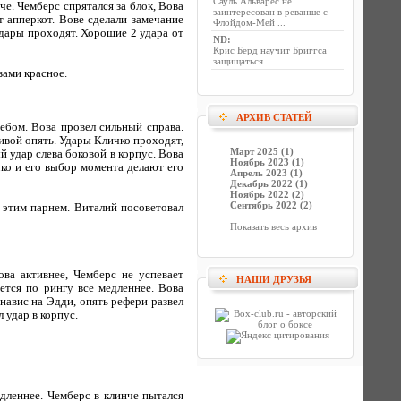
Сауль Альварес не
че. Чемберс спрятался за блок, Вова
заинтересован в реванше с
т апперкот. Вове сделали замечание
Флойдом-Мей ...
удары проходят. Хорошие 2 удара от
ND
:
Крис Берд научит Бриггса
защищаться
зами красное.
АРХИВ СТАТЕЙ
ебом. Вова провел сильный справа.
ивой опять. Удары Кличко проходят,
Март 2025 (1)
 удар слева боковой в корпус. Вова
Ноябрь 2023 (1)
ко и его выбор момента делают его
Апрель 2023 (1)
Декабрь 2022 (1)
Ноябрь 2022 (2)
Сентябрь 2022 (2)
с этим парнем. Виталий посоветовал
Показать весь архив
ва активнее, Чемберс не успевает
НАШИ ДРУЗЬЯ
ется по рингу все медленнее. Вова
навис на Эдди, опять рефери развел
 удар в корпус.
дленнее. Чемберс в клинче пытался