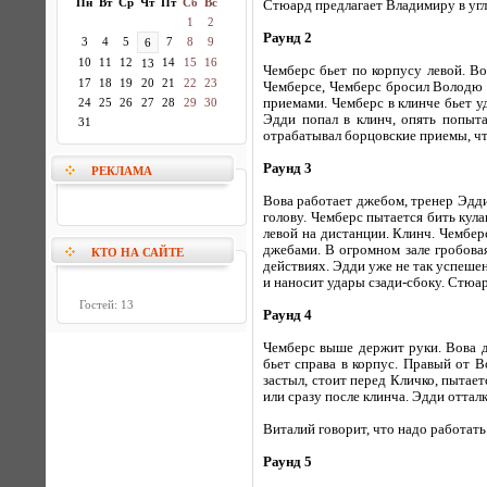
Пн
Вт
Ср
Чт
Пт
Сб
Вс
Стюард предлагает Владимиру в угл
1
2
Раунд 2
3
4
5
7
8
9
6
10
11
12
14
15
16
13
Чемберс бьет по корпусу левой. В
17
18
19
20
21
22
23
Чемберсе, Чемберс бросил Володю 
24
25
26
27
28
29
30
приемами. Чемберс в клинче бьет у
Эдди попал в клинч, опять попыта
31
отрабатывал борцовские приемы, чт
Раунд 3
РЕКЛАМА
Вова работает джебом, тренер Эдди
голову. Чемберс пытается бить кул
левой на дистанции. Клинч. Чембер
джебами. В огромном зале гробова
КТО НА САЙТЕ
действиях. Эдди уже не так успешен
и наносит удары сзади-сбоку. Стюа
Гостей: 13
Раунд 4
Чемберс выше держит руки. Вова д
бьет справа в корпус. Правый от В
застыл, стоит перед Кличко, пытает
или сразу после клинча. Эдди отта
Виталий говорит, что надо работать
Раунд 5