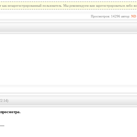
т как незарегистрированный пользователь. Мы рекомендуем вам зарегистрироваться либо во
Просмотров: 14296 автор:
ND
о
22:14)
 просмотра.
----