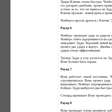
Удары Кличко очень быстры, Чемберс
его раскрыл джебами, провел правы
устное за то, что он нависал на Э
Кличко прошли - левый крюк и прав
Чемберса просят драться с Кличко "д
Раунд 6
Чемберс проводит удар за ударом 
Чемберс опять задерживается на одн
замедляют Эдди. Хороший левый крю
провел два удара в корпус. Двойк
удары очень эффективными.
Тренер Эдди в углу ругается на Эд
Вове больше бить справа.
Раунд 7
Вова работает левой постоянно. Ч
сгрупироваться. Вова провел удар
выцеливает, Чемберс перекрывшись 
бойцов. Эдди выбросил два быстрых 
Стюард призывает Вову проводить г
Раунд 8
Вова проводит очень активную раб