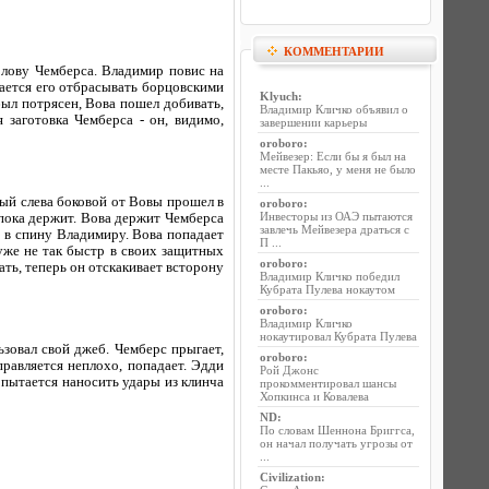
КОММЕНТАРИИ
олову Чемберса. Владимир повис на
ается его отбрасывать борцовскими
Klyuch
:
был потрясен, Вова пошел добивать,
Владимир Кличко объявил о
 заготовка Чемберса - он, видимо,
завершении карьеры
oroboro
:
Мейвезер: Если бы я был на
месте Пакьяо, у меня не было
...
ый слева боковой от Вовы прошел в
oroboro
:
Инвесторы из ОАЭ пытаются
 пока держит. Вова держит Чемберса
завлечь Мейвезера драться с
р в спину Владимиру. Вова попадает
П ...
уже не так быстр в своих защитных
oroboro
:
ть, теперь он отскакивает всторону
Владимир Кличко победил
Кубрата Пулева нокаутом
oroboro
:
Владимир Кличко
нокаутировал Кубрата Пулева
зовал свой джеб. Чемберс прыгает,
oroboro
:
правляется неплохо, попадает. Эдди
Рой Джонс
и пытается наносить удары из клинча
прокомментировал шансы
Хопкинса и Ковалева
ND
:
По словам Шеннона Бриггса,
он начал получать угрозы от
...
Civilization
: