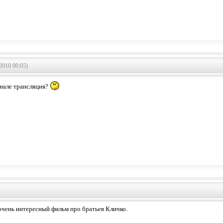
2010 00:05)
анале трансляция?
очень интересный фильм про братьев Кличко.