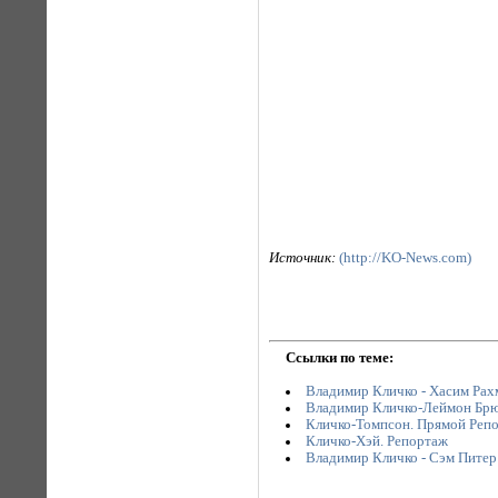
Источник:
(http://KO-News.com)
Ссылки по теме:
Владимир Кличко - Хасим Рах
Владимир Кличко-Леймон Брю
Кличко-Томпсон. Прямой Реп
Кличко-Хэй. Репортаж
Владимир Кличко - Сэм Питер