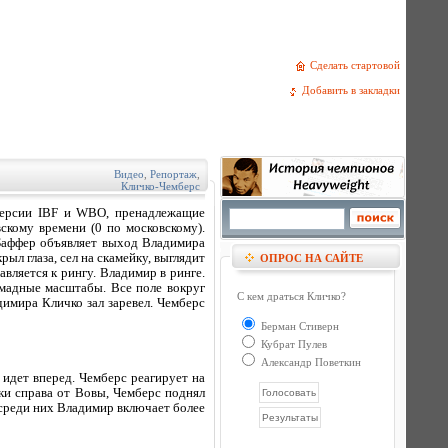
Сделать стартовой
Добавить в закладки
Видео
,
Репортаж
,
Кличко-Чемберс
версии IBF и WBO, пренадлежащие
кому времени (0 по московскому).
 Баффер объявляет выход Владимира
ыл глаза, сел на скамейку, выглядит
ОПРОС НА САЙТЕ
авляется к рингу. Владимир в ринге.
омадные масштабы. Все поле вокруг
С кем драться Кличко?
димира Кличко зал заревел. Чемберс
Берман Стиверн
Кубрат Пулев
Александр Поветкин
 идет вперед. Чемберс реагирует на
ки справа от Вовы, Чемберс поднял
 среди них Владимир включает более