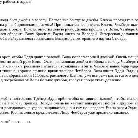
у работать издали.
олодя бьет джебы в голову. Повторные быстрые джебы Кличко проходят в г
на ринг борцовским приемом! При попытках клинчевать Кличко Чемберс пыт
дары с боков. Володя опустил левую руку. Двойка прошла от Вовы, Чемберс 
лся сбросить Вову броском. Раунд чисто за Володей. Интересная домашняя
обы нейтрализовать нависания Владимира, которым его научил Стюард.
 орет, чтобы Эдди двигал головой. Вова попал хорошей двойкой. Очень мощн
аком по левой руке Вовы. Отличная мощная двойка от Вовы в голову. Чемберс
с в клинчах агрессивно пытается отскакивать и бить. Чемберс нанес удар уда
я тишина, хорошо слышно крики тренера Чемберса. Вова вяжет Эдди. Эдди 
 в подбрасывании 111-килограммового Кличко, уже все реже пытается это дела
рд потребовал от Вовы больше джебов, требует продолжать давление.
жебит постоянно. Тренер Эдди орёт, чтобы он двигал головой, чтобы исполь
овы в голову прошел. Володе очень не хватает апперкота, но он и джебом с
ся реагировать на удары, защищаться, но и сам не нападает. Раз за разом Эдд
лкивает Кличко левым предплечьем. Лицо Чемберса уже прилично заплыло.
 левой постоянно.