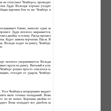
ва не отпускает Чемберса, проводит
 блок Эдди. Вололдя хорошо уходит
общая картина боя та же. Чемберс в
скакивает ближе, наносит один за
прошел. Эдди неплохо закрывается,
ровел двойку в голову. Раунд прошел
ка. Будет замена перчатки. Пауза. В
за. Володя ходит по рингу, Чемберс
т.
берс неплохо уворачивается. Володя
ивает круги по рингу. Виталий в углу
 Чемберс решил просто спасаться и,
акцию, отходит от ударов, Чемберс
у. Угол Чемберса непрерывно выдает
опять мало точных попаданий. Вова
от, но не попал. Хорошая двойка от
адает. Вова попадает все джебом за