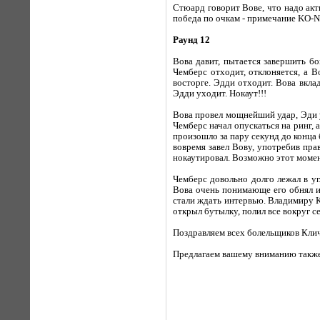
Стюард говорит Вове, что надо акт
победа по очкам - примечание KO-Ne
Раунд 12
Вова давит, пытается завершить б
Чемберс отходит, отклоняется, а 
восторге. Эдди отходит. Вова вкла
Эдди уходит. Нокаут!!!
Вова провел мощнейший удар, Эди у
Чемберс начал опускаться на ринг,
произошло за пару секунд до конца
вовремя завел Вову, употребив пра
нокаутировал. Возможно этот момен
Чемберс довольно долго лежал в уг
Вова очень понимающе его обнял и 
стали ждать интервью. Владимиру К
открыл бутылку, полил все вокруг се
Поздравляем всех болельщиков Клич
Предлагаем вашему вниманию также 