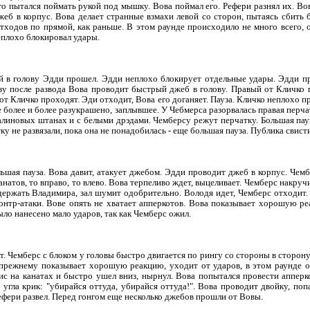
его пытался поймать рукой под мышку. Вова поймал его. Рефери разнял их. Во
жеб в корпус. Вова делает странные взмахи левой со сторон, пытаясь сбить
отходов по прямой, как раньше. В этом раунде происходило не много всего, 
еплохо блокировал удары.
в голову Эдди прошел. Эдди неплохо блокирует отдельные удары. Эдди про
азу после развода Вова проводит быстрый джеб в голову. Правый от Кличко 
т Кличко проходят. Эди отходит, Вова его доганяет. Пауза. Кличко неплохо п
е более и более разукрашено, заплывшее. У Чебмерса разорвалась правая перчат
алиновых штанах и с белыми дрэдами. Чемберсу режут перчатку. Большая пау
у не развязали, пока она не понадобилась - еще большая пауза. Публика свисти
ьшая пауза. Вова давит, атакует джебом. Эдди проводит джеб в корпус. Чем
анатов, то вправо, то влево. Вова терпеливо ждет, выцеливает. Чемберс накруч
держать Владимира, зал шумит одобрительно. Володя идет, Чемберс отходит.
онтр-атаки. Вове опять не хватает апперкотов. Вова показывает хорошую ре
ыло нанесено мало ударов, так как Чемберс ожил.
т. Чемберс с блоком у головы быстро двигается по рингу со стороны в сторон
-прежнему показывает хорошую реакцию, уходит от ударов, в этом раунде 
ис на канатах и быстро ушел вниз, нырнул. Вова попытался провести апперк
 угла крик: "убирайся оттуда, убирайся оттуда!". Вова проводит двойку, поп
ефери развел. Перед гонгом еще несколько джебов прошли от Вовы.