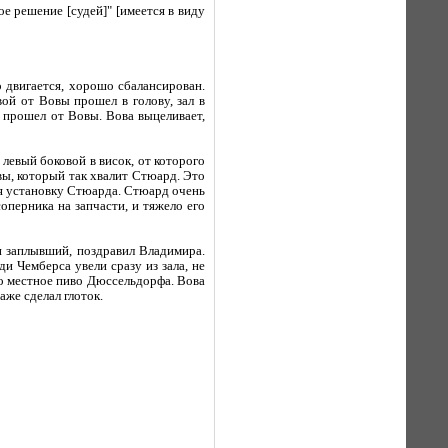
е решение [судей]" [имеется в виду
 двигается, хорошо сбалансирован.
ой от Вовы прошел в голову, зал в
 прошел от Вовы. Вова выцеливает,
левый боковой в висок, от которого
вы, который так хвалит Стюард. Это
яя установку Стюарда. Стюард очень
оперника на запчасти, и тяжело его
и заплывший, поздравил Владимира.
и Чемберса увели сразу из зала, не
ло местное пиво Дюссельдорфа. Вова
аже сделал глоток.