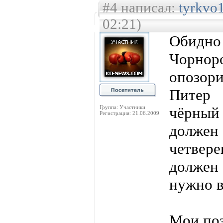
#4 написал:
tyrkvo
02:21)
Обидно
Чорн
опозор
Питер 
Группа: Участники
чёрный 
Регистрация: 21.06.2009
должен
четвер
должен 
нужно в
Мои поз