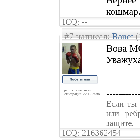
Вернее
кошмар
ICQ: --
#7 написал:
Ranet
(
Вова МО
Уважуха!
----------
Группа: Участники
Регистрация: 22.12.2008
Если ты 
или реб
защите.
ICQ: 216362454