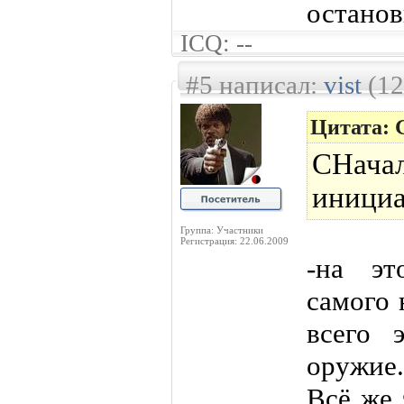
останов
ICQ: --
#5 написал:
vist
(12
Цитата: 
СНача
иници
Группа: Участники
Регистрация: 22.06.2009
-на эт
самого 
всего 
оружие.
Всё же 