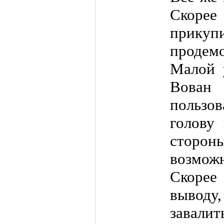
Скорее
прикупи
продем
Малой у
Вован 
пользов
голову 
сторон
возможн
Скорее
выводу,
завали