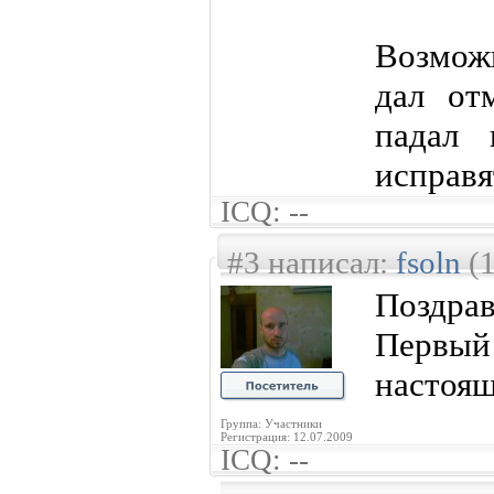
Возможн
дал от
падал
исправя
ICQ: --
#3 написал:
fsoln
(1
Поздра
Первый
настоя
Группа: Участники
Регистрация: 12.07.2009
ICQ: --