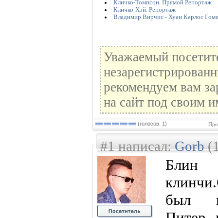
Кличко-Томпсон. Прямой Репортаж
Кличко-Хэй. Репортаж
Владимир Вирчис - Хуан Карлос Гоме
Уважаемый посетите
незарегистрированн
рекомендуем вам за
на сайт под своим и
(голосов: 1)
Про
#1 написал:
Gorb
(1
Блин
клинчи
был и
Питер 