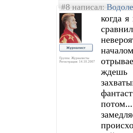
#8 написал:
Водол
когда я
сравнил 
невер
начал
отрыва
Группа: Журналисты
Регистрация: 14.10.2007
ждешь
захват
фантас
потом.
замедля
происх