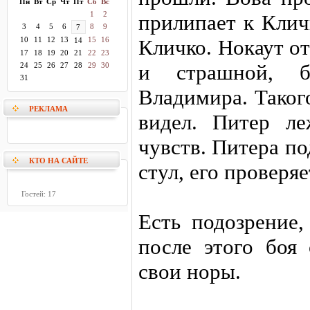
Пн
Вт
Ср
Чт
Пт
Сб
Вс
1
2
прилипает к Клич
3
4
5
6
8
9
7
10
11
12
13
15
16
Кличко. Нокаут о
14
17
18
19
20
21
22
23
и страшной, б
24
25
26
27
28
29
30
31
Владимира. Таког
РЕКЛАМА
видел. Питер л
чувств. Питера по
КТО НА САЙТЕ
стул, его проверяе
Гостей: 17
Есть подозрение,
после этого боя
свои норы.