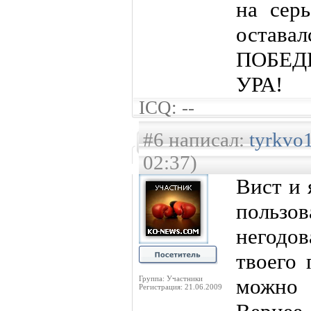
на сер
оста
ПОБЕ
УРА!
ICQ: --
#6 написал:
tyrkvo
02:37)
Вист и 
пользо
негодов
твоего 
Группа: Участники
можно 
Регистрация: 21.06.2009