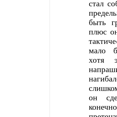
стал со
предел
быть г
плюс он
тактич
мало б
хотя 
напра
нагиба
слишком
он сд
конеч
претен