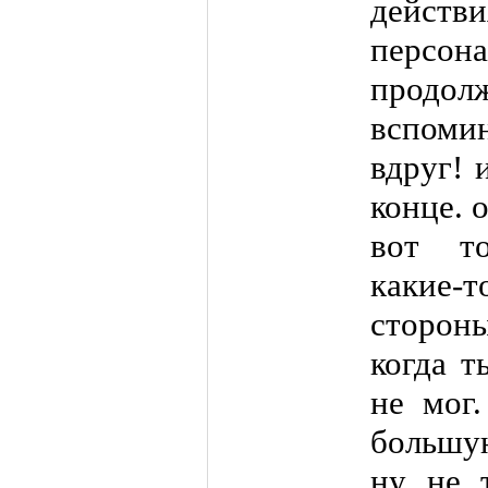
действ
персо
прод
вспоми
вдруг! 
конце. 
вот то
какие-т
сторо
когда т
не мог
большу
ну не 