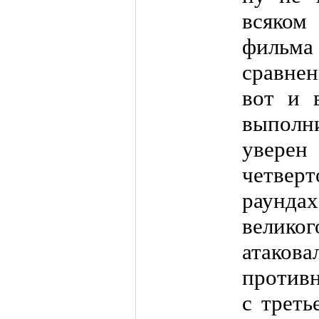
всяком
фильм
сравнен
вот и 
выполн
уверен
четвер
раунд
велико
атаков
противн
с треть