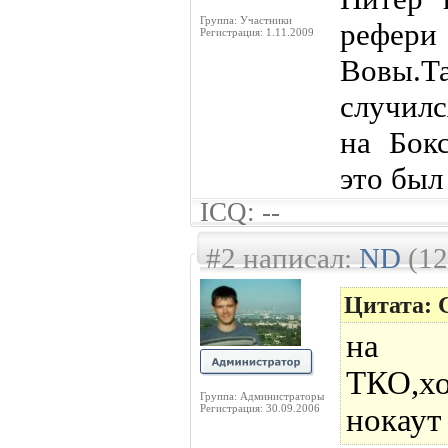
Группа: Участники
рефер
Регистрация: 1.11.2009
Вовы.Та
случилс
на Бок
это был
ICQ: --
#2 написал:
ND
(12
Цитата: 
на Б
ТКО,х
Группа: Администраторы
Регистрация: 30.09.2006
нокаут