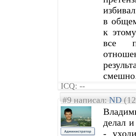
избивал
в общем
к этому
все п
отноше
результ
смешно
ICQ: --
#9 написал:
ND
(12
Владим
делал и
- уход