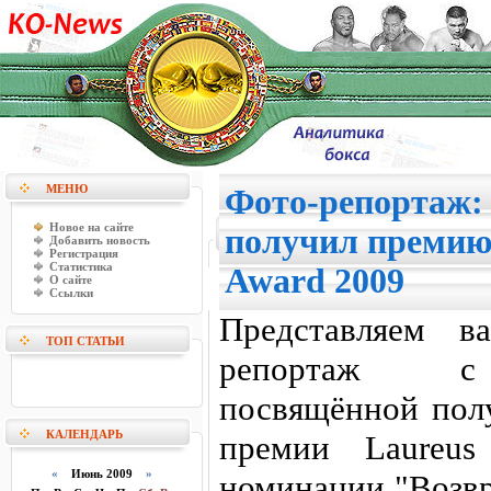
МЕНЮ
Фото-репортаж:
Новое на сайте
получил премию 
Добавить новость
Регистрация
Статистика
Award 2009
О сайте
Ссылки
Представляем в
ТОП СТАТЬИ
репортаж с п
посвящённой пол
КАЛЕНДАРЬ
премии Laureus
«
Июнь 2009
»
номинации "Возвр