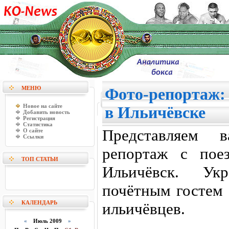
МЕНЮ
Фото-репортаж:
Новое на сайте
в Ильичёвске
Добавить новость
Регистрация
Статистика
Представляем 
О сайте
Ссылки
репортаж с пое
ТОП СТАТЬИ
Ильичёвск. Ук
почётным гостем 
КАЛЕНДАРЬ
ильичёвцев.
«
Июль 2009
»