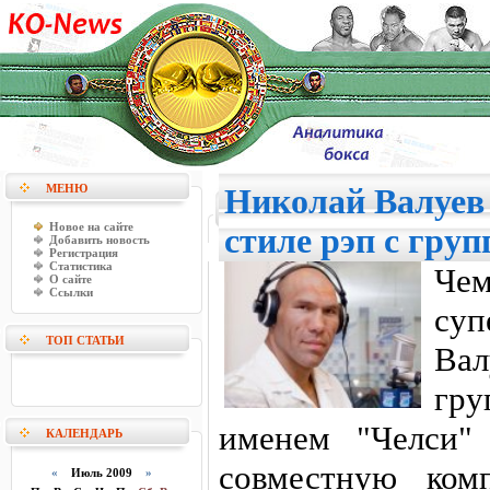
МЕНЮ
Николай Валуев 
Новое на сайте
стиле рэп с гру
Добавить новость
Регистрация
Статистика
Ч
О сайте
Ссылки
суп
ТОП СТАТЬИ
Вал
гр
именем "Челси"
КАЛЕНДАРЬ
совместную ком
«
Июль 2009
»