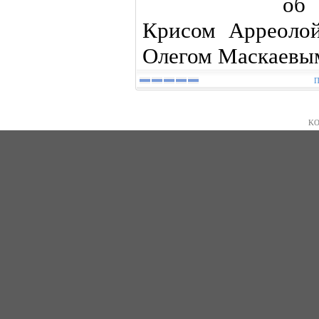
об 
Крисом Арреоло
Олегом Маскаевы
П
KO