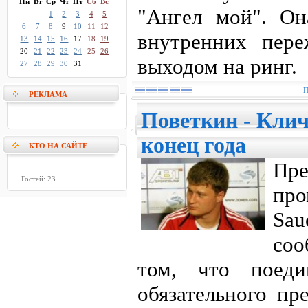
Пн
Вт
Ср
Чт
Пт
Сб
Вс
"Ангел мой". Он
1
2
3
4
5
6
7
8
9
10
11
12
внутренних пере
13
14
15
16
17
18
19
20
21
22
23
24
25
26
выходом на ринг.
27
28
29
30
31
П
РЕКЛАМА
Поветкин - Клич
конец года
КТО НА САЙТЕ
Пре
Гостей: 23
пр
Sau
соо
том, что поеди
обязательного пр