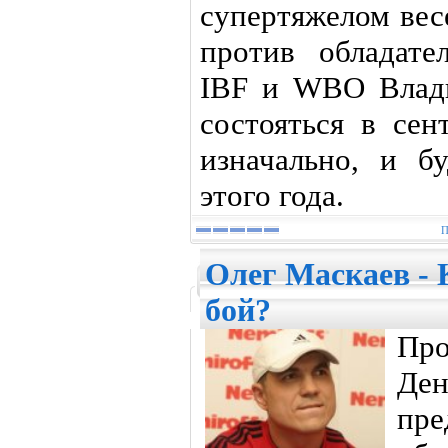
супертяжелом вес
против обладате
IBF и WBO Влад
состояться в сен
изначально, и б
этого года.
П
Олег Маскаев - 
бой?
Пр
Де
пре