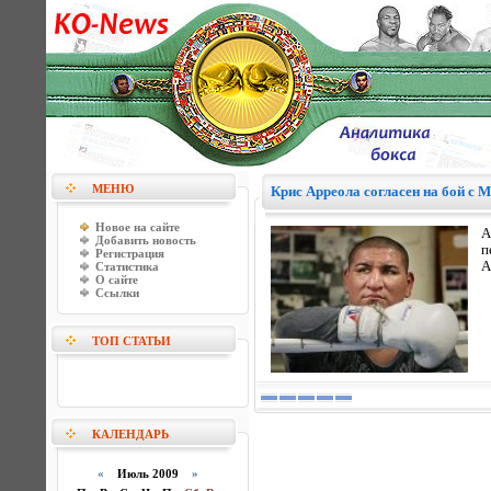
МЕНЮ
Крис Арреола согласен на бой с 
Новое на сайте
А
Добавить новость
п
Регистрация
А
Статистика
О сайте
Ссылки
ТОП СТАТЬИ
КАЛЕНДАРЬ
«
Июль 2009
»