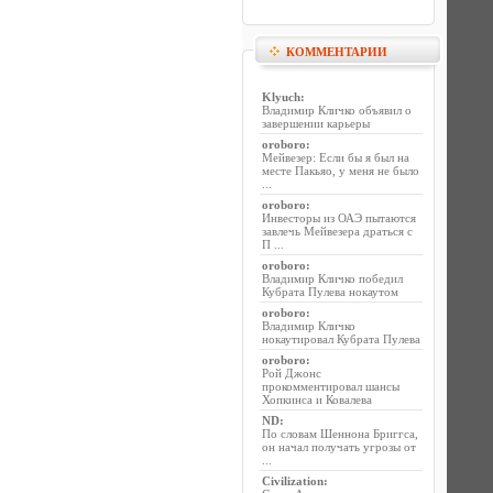
КОММЕНТАРИИ
Klyuch
:
Владимир Кличко объявил о
завершении карьеры
oroboro
:
Мейвезер: Если бы я был на
месте Пакьяо, у меня не было
...
oroboro
:
Инвесторы из ОАЭ пытаются
завлечь Мейвезера драться с
П ...
oroboro
:
Владимир Кличко победил
Кубрата Пулева нокаутом
oroboro
:
Владимир Кличко
нокаутировал Кубрата Пулева
oroboro
:
Рой Джонс
прокомментировал шансы
Хопкинса и Ковалева
ND
:
По словам Шеннона Бриггса,
он начал получать угрозы от
...
Civilization
: