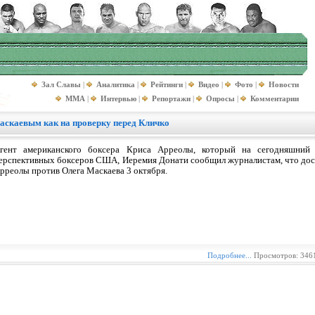
Зал Славы
|
Аналитика
|
Рейтинги
|
Видео
|
Фото
|
Новости
MMA
|
Интервью
|
Репортажи
|
Опросы
|
Комментарии
Маскаевым как на проверку перед Кличко
гент американского боксера Криса Арреолы, который на сегодняшний
ерспективных боксеров США, Иеремия Донати сообщил журналистам, что дос
рреолы против Олега Маскаева 3 октября.
Подробнее...
Просмотров: 3461