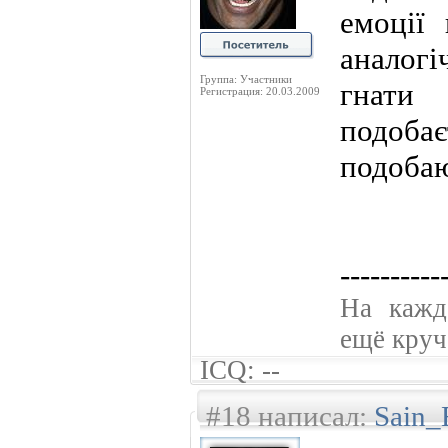
емоції 
аналог
Группа: Участники
гнат
Регистрация: 20.03.2009
подобає
подобаю
----------
На кажд
ещё круче
ICQ: --
#18 написал:
Sain_