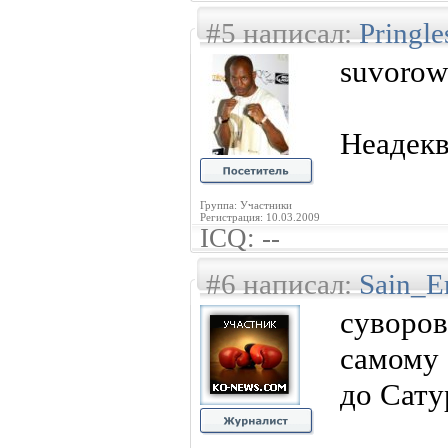
#5 написал:
Pringl
suvorow
Неадекв
Группа: Участники
Регистрация: 10.03.2009
ICQ: --
#6 написал:
Sain_E
суворов
самому 
до Сату