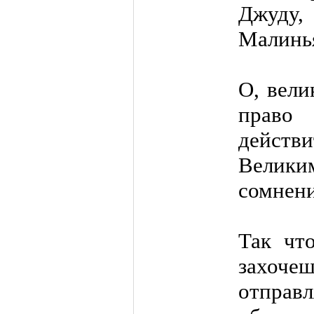
Джуд
Малинь
О, вели
право 
дейст
Великим
сомнени
Так чт
захоче
отпра