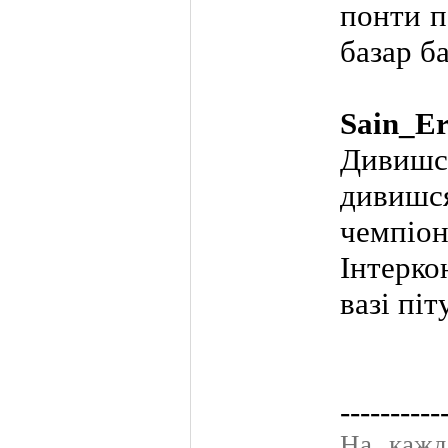
понти п
базар б
Sain_E
Дивишся
дивиш
чемпіон
Інтерк
вазі пі
----------
На кажд