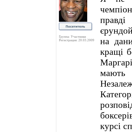
чемпіон
правді
єрундой
Группа: Участники
на дан
Регистрация: 20.03.2009
кращі б
Маргарі
мають
Неза
Кате
розпові
боксерів
курсі с