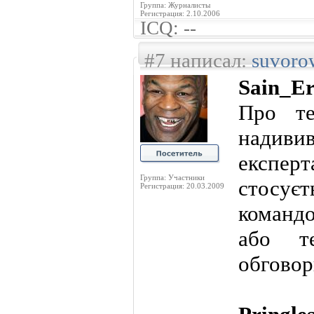
Группа: Журналисты
Регистрация: 2.10.2006
ICQ: --
#7 написал:
suvoro
Sain_E
Про те
надивив
експер
Группа: Участники
стосує
Регистрация: 20.03.2009
команд
або т
обговор