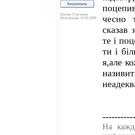
поцепив
Группа: Участники
чесно 
Регистрация: 20.03.2009
сказав 
те і по
ти і бі
я,але к
назив
неадекв
----------
На кажд