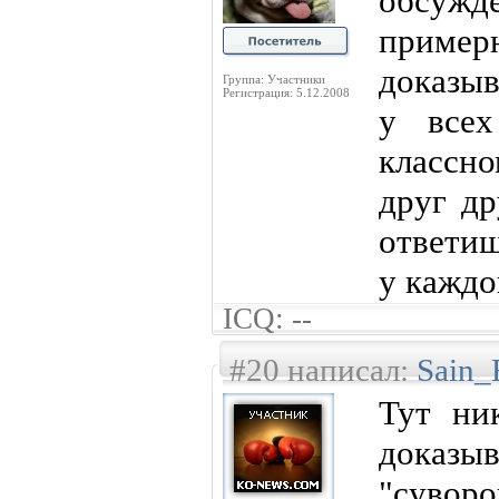
обсужд
приме
доказыв
Группа: Участники
Регистрация: 5.12.2008
у всех
классн
друг др
ответиш
у каждо
ICQ: --
#20 написал:
Sain_
Тут ни
доказ
"сув