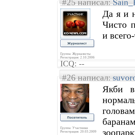
#25 написал:
Sain_
Да я и 
Чисто п
и всего-
Группа: Журналисты
Регистрация: 2.10.2006
ICQ: --
#26 написал:
suvor
Якби в
норма
голова
баран
Группа: Участники
зоопар
Регистрация: 20.03.2009