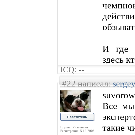
чемпио
дейст
обзыват
И где 
здесь к
ICQ: --
#22 написал:
serge
suvorow
Все мы
эксперт
такие ч
Группа: Участники
Регистрация: 5.12.2008