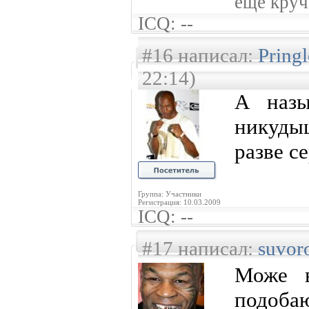
ещё круче
ICQ: --
#16 написал:
Pring
22:14)
А назы
никуд
разве с
Группа: Участники
Регистрация: 10.03.2009
ICQ: --
#17 написал:
suvor
Може в
подоба