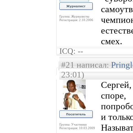
самоу
Группа: Журналисты
чемпион
Регистрация: 2.10.2006
естеств
смех.
ICQ: --
#21 написал:
Pring
23:01)
Сергей
споре,
попробо
и тольк
Называ
Группа: Участники
Регистрация: 10.03.2009