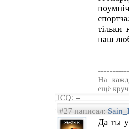
поумніч
спортз
тільки 
наш лю
----------
На кажд
ещё круче
ICQ: --
#27 написал:
Sain_
Да ты у