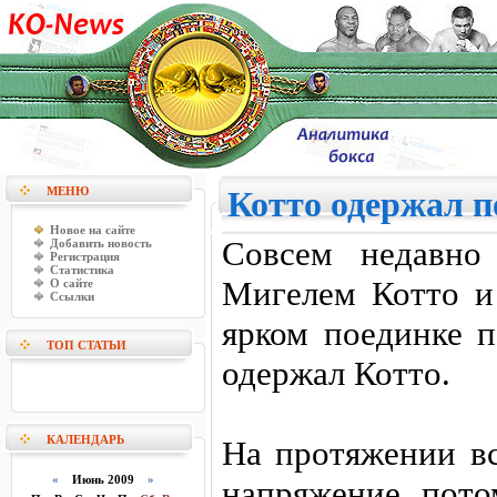
МЕНЮ
Котто одержал п
Новое на сайте
Совсем недавно
Добавить новость
Регистрация
Статистика
Мигелем Котто и
О сайте
Ссылки
ярком поединке 
ТОП СТАТЬИ
одержал Котто.
КАЛЕНДАРЬ
На протяжении вс
«
Июнь 2009
»
напряжение, пото