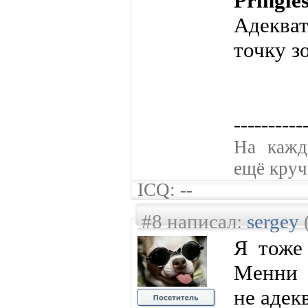
Pringle
Адекват
точку з
----------
На кажд
ещё круче
ICQ: --
#8 написал:
sergey
Я тоже
Менни 
не адек