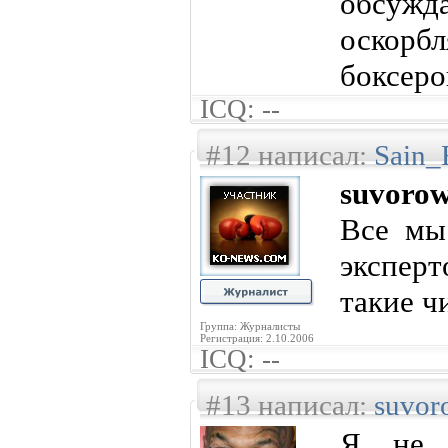
обсуж
оскорб
боксеро
ICQ: --
#12 написал:
Sain_
suvoro
Все мы
эксперт
такие ч
Группа: Журналисты
Регистрация: 2.10.2006
ICQ: --
#13 написал:
suvor
Я не 