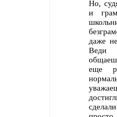
Но, суд
и гра
школьн
безгра
даже не
Веди 
общаеш
еще р
нормаль
уважа
достиг
сделал
прост