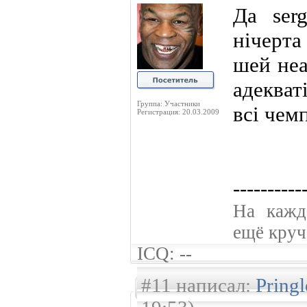
Да ser
нічерта
шей неа
адекват
Группа: Участники
всі чемп
Регистрация: 20.03.2009
----------
На кажд
ещё круче
ICQ: --
#11 написал:
Pring