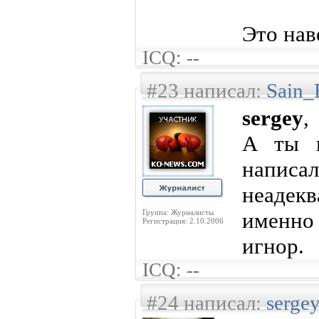
Это нав
ICQ: --
#23 написал:
Sain_
sergey
,
А ты г
написа
неаде
Группа: Журналисты
именно
Регистрация: 2.10.2006
игнор.
ICQ: --
#24 написал:
serge