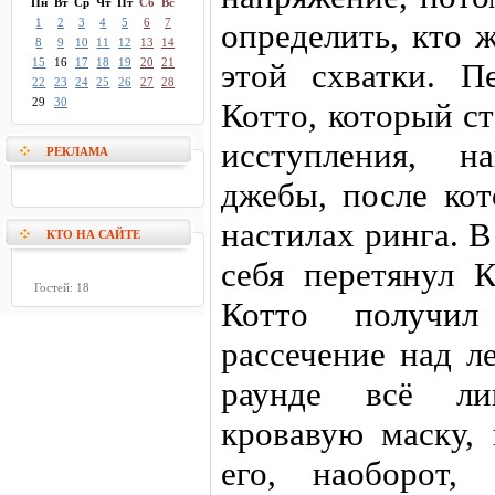
Пн
Вт
Ср
Чт
Пт
Сб
Вс
1
2
3
4
5
6
7
определить, кто 
8
9
10
11
12
13
14
15
16
17
18
19
20
21
этой схватки. П
22
23
24
25
26
27
28
29
30
Котто, который с
исступления, 
РЕКЛАМА
джебы, после кот
настилах ринга. В
КТО НА САЙТЕ
себя перетянул К
Гостей: 18
Котто получил 
рассечение над л
раунде всё ли
кровавую маску, 
его, наоборот,