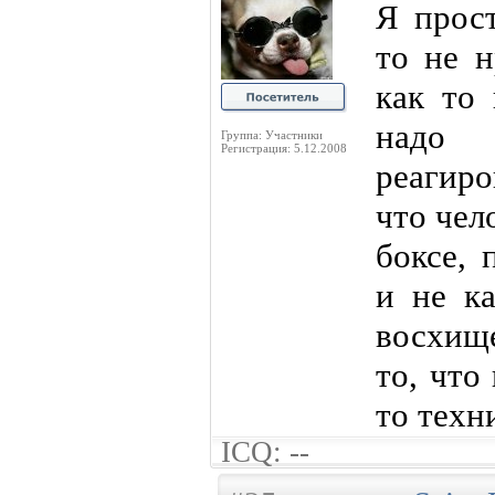
Я прост
то не н
как то 
надо
Группа: Участники
Регистрация: 5.12.2008
реагиро
что чел
боксе, 
и не к
восхищ
то, что
то техни
ICQ: --