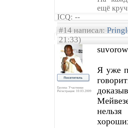
ещё круче
ICQ: --
#14 написал:
Pring
21:33)
suvorow
Я уже п
говори
доказы
Группа: Участники
Регистрация: 10.03.2009
Мейвез
нельз
хороших