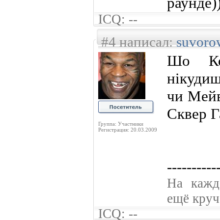
раунде)
ICQ: --
#4 написал:
suvoro
Шо Ко
нікуди
чи Мейв
Сквер Г
Группа: Участники
Регистрация: 20.03.2009
----------
На кажд
ещё круче
ICQ: --