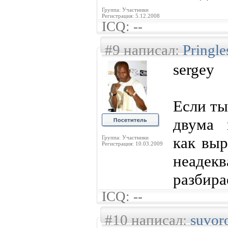
Группа: Участники
Регистрация: 5.12.2008
ICQ: --
#9 написал:
Pringl
sergey
Если ты
двума 
как выр
Группа: Участники
Регистрация: 10.03.2009
неадекв
разбира
ICQ: --
#10 написал:
suvor