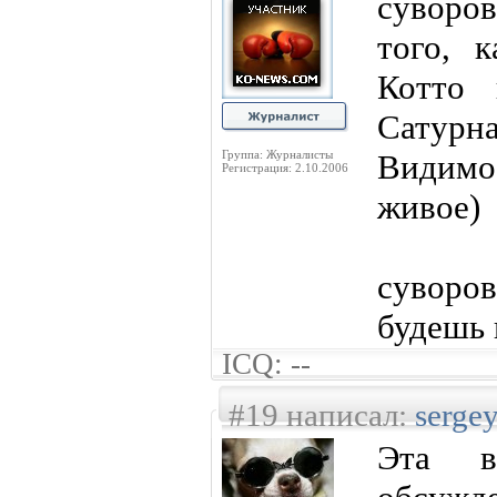
суворо
того, 
Котто
Сатурна
Группа: Журналисты
Видимо
Регистрация: 2.10.2006
живое)
сувор
будешь 
ICQ: --
#19 написал:
serge
Эта в