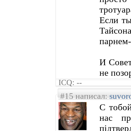
тротуа
Если ты
Тайсон
парнем-
И Совет
не позо
ICQ: --
#15 написал:
suvor
С тобой
нас п
підтве