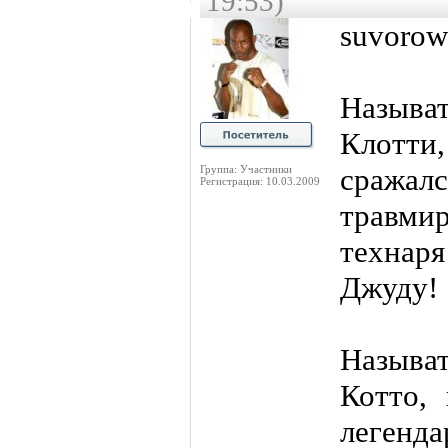
19:53)
suvorow
Называ
Клотти
сража
Группа: Участники
Регистрация: 10.03.2009
травми
технар
Джуду!
Называ
Котто,
леген