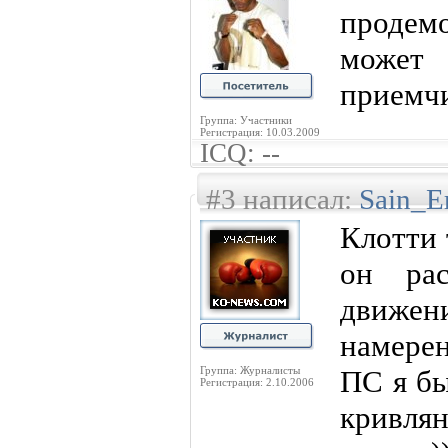
продемо
может
приемчи
Группа: Участники
Регистрация: 10.03.2009
ICQ: --
#3 написал:
Sain_E
Клотти 
он рас
движ
намерен
Группа: Журналисты
ПС я бы
Регистрация: 2.10.2006
кривля