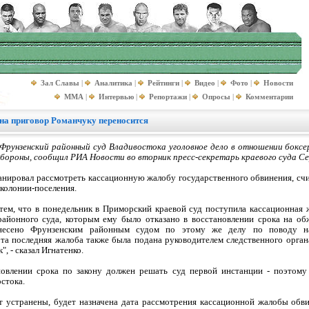
Зал Славы
|
Аналитика
|
Рейтинги
|
Видео
|
Фото
|
Новости
MMA
|
Интервью
|
Репортажи
|
Опросы
|
Комментарии
на приговор Романчуку переносится
 Фрунзенский районный суд Владивостока уголовное дело в отношении бокс
бороны, сообщил РИА Новости во вторник пресс-секретарь краевого суда Се
анировал рассмотреть кассационную жалобу государственного обвинения, сч
 колонии-поселения.
 тем, что в понедельник в Приморский краевой суд поступила кассационная 
айонного суда, которым ему было отказано в восстановлении срока на обж
ынесено Фрунзенским районным судом по этому же делу по поводу н
Эта последняя жалоба также была подана руководителем следственного орган
", - сказал Игнатенко.
новлении срока по закону должен решать суд первой инстанции - поэтом
стока.
ут устранены, будет назначена дата рассмотрения кассационной жалобы обв