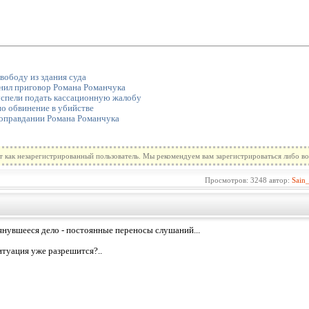
вободу из здания суда
нил приговор Романа Романчука
спели подать кассационную жалобу
о обвинение в убийстве
 оправдании Романа Романчука
т как незарегистрированный пользователь. Мы рекомендуем вам зарегистрироваться либо во
Просмотров: 3248 автор:
Sain
янувшееся дело - постоянные переносы слушаний...
итуация уже разрешится?..