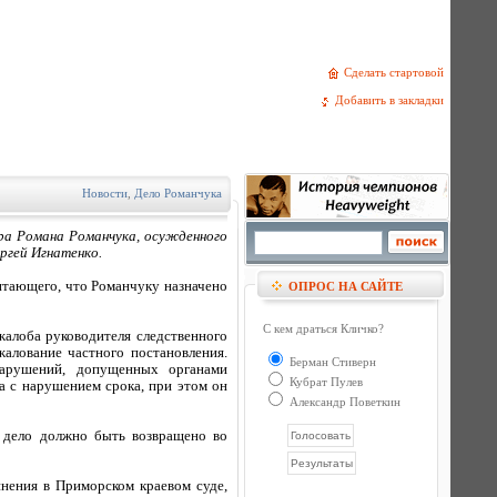
Сделать стартовой
Добавить в закладки
Новости
,
Дело Романчука
ера Романа Романчука, осужденного
ргей Игнатенко.
итающего, что Романчуку назначено
ОПРОС НА САЙТЕ
С кем драться Кличко?
жалоба руководителя следственного
алование частного постановления.
Берман Стиверн
арушений, допущенных органами
Кубрат Пулев
а с нарушением срока, при этом он
Александр Поветкин
у дело должно быть возвращено во
инения в Приморском краевом суде,