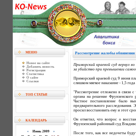
МЕНЮ
Рассмотрение жалобы обвинения 
Новое на сайте
Приморский краевой суд вернул во
Добавить новость
за убийство при превышении самоо
Регистрация
Статистика
О сайте
Приморский краевой суд 9 июня пл
Ссылки
слишком мягкое наказание - 1,5 года
"Рассмотрение отложено в связи с
ТОП СТАТЬИ
органа на решение Фрунзенского р
Частное постановление было в
предварительного расследования. 
просил восстановить ему и этот срок
Он отметил, что вопрос о восста
КАЛЕНДАРЬ
Фрунзенский районный суд Владиво
«
Июнь 2009
»
После того, как все недочеты буд