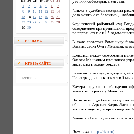
Пн
Вт
Ср
Чт
Пт
Сб
Вс
уточнил собеседник агентства.
1
2
3
4
5
6
7
"Также в судебном заседании расс
8
9
10
11
12
13
14
дела в связи с ее болезнью", - добав
15
16
17
18
19
20
21
22
23
24
25
26
27
28
Фрунзенский районный суд Влади
29
30
совершенное при превышении преде
по первой статье к 1,5 годам лишен
РЕКЛАМА
В ходе следствия Романчуку было
Владивостока Олега Мешкова, котор
Конфликт между серебряным призе
Олегом Мешковым произошел утром
КТО НА САЙТЕ
выстрелил в голову боксера.
Раненый Романчук, защищаясь, обхв
Через два дня он скончался в боль
Гостей: 17
Камера наружного наблюдения заф
землю был в руках у Мешкова.
На первом судебном заседании ад
обвинения. Адвокат Вадим Латыш за
мнению защиты, во время падения М
Адвокаты Романчука считают, что с
Источник:
(http://rian.ru)