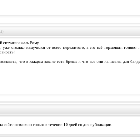
2)
ой ситуации жаль Рому.
, уже столько намучился от всего пережитого, а его всё тормошат, гоняют
овность!
ознавать, что в каждом законе есть брешь и что все они написаны для банд
а сайте возможно только в течении
10
дней со дня публикации.