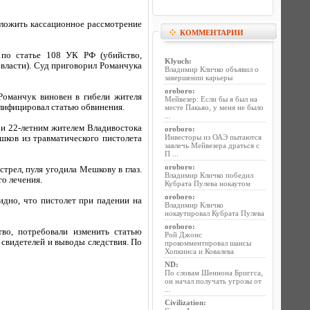
тложить кассационное рассмотрение
КОММЕНТАРИИ
 по статье 108 УК РФ (убийство,
Klyuch
:
власти). Суд приговорил Романчука
Владимир Кличко объявил о
завершении карьеры
oroboro
:
Романчук виновен в гибели жителя
Мейвезер: Если бы я был на
алифицировал статью обвинения.
месте Пакьяо, у меня не было
...
и 22-летним жителем Владивостока
oroboro
:
Инвесторы из ОАЭ пытаются
ков из травматического пистолета
завлечь Мейвезера драться с
П ...
oroboro
:
трел, пуля угодила Мешкову в глаз.
Владимир Кличко победил
го лечения.
Кубрата Пулева нокаутом
oroboro
:
дно, что пистолет при падении на
Владимир Кличко
нокаутировал Кубрата Пулева
oroboro
:
тво, потребовали изменить статью
Рой Джонс
 свидетелей и выводы следствия. По
прокомментировал шансы
Хопкинса и Ковалева
ND
:
По словам Шеннона Бриггса,
он начал получать угрозы от
...
Civilization
: