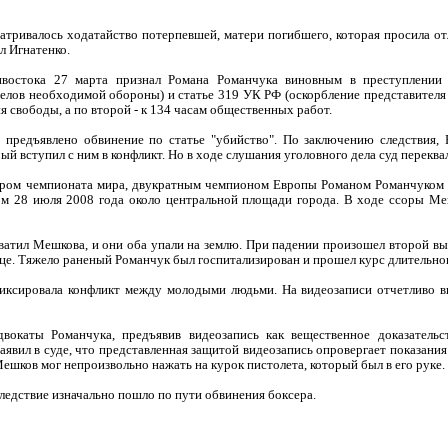
матривалось ходатайство потерпевшей, матери погибшего, которая просила о
ил Игнатенко.
востока 27 марта признал Романа Романчука виновным в преступлении
лов необходимой обороны) и статье 319 УК РФ (оскорбление представителя 
ия свободы, а по второй - к 134 часам общественных работ.
 предъявлено обвинение по статье "убийство". По заключению следствия, 
ый вступил с ним в конфликт. Но в ходе слушания уголовного дела суд перекв
ром чемпионата мира, двукратным чемпионом Европы Романом Романчуком 
 28 июля 2008 года около центральной площади города. В ходе ссоры Меш
атил Мешкова, и они оба упали на землю. При падении произошел второй выс
нице. Тяжело раненый Романчук был госпитализирован и прошел курс длительно
иксировала конфликт между молодыми людьми. На видеозаписи отчетливо ви
вокаты Романчука, предъявив видеозапись как вещественное доказательс
явил в суде, что представленная защитой видеозапись опровергает показания
ешков мог непроизвольно нажать на курок пистолета, который был в его руке.
ледствие изначально пошло по пути обвинения боксера.