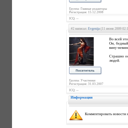
Группа: Главные редакторы
Регистрация: 15.12.2008
ICQ: --
#2 написал:
Evgenija
(11 июня 2009 02:1
Во всей эт
Он, бедный
вину-невин
Страшно ос
людей.
Группа: Участники
Регистрация: 31.03.2007
ICQ: --
Информация
Комментировать новости н