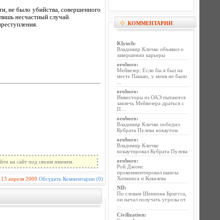
и, не было убийства, совершенного
 лишь несчастный случай.
КОММЕНТАРИИ
преступления.
Klyuch
:
Владимир Кличко объявил о
завершении карьеры
oroboro
:
Мейвезер: Если бы я был на
месте Пакьяо, у меня не было
...
oroboro
:
Инвесторы из ОАЭ пытаются
завлечь Мейвезера драться с
П ...
oroboro
:
Владимир Кличко победил
Кубрата Пулева нокаутом
oroboro
:
Владимир Кличко
нокаутировал Кубрата Пулева
oroboro
:
йти на сайт под своим именем.
Рой Джонс
прокомментировал шансы
Хопкинса и Ковалева
13 апреля 2009
Обсудить
Комментарии (0)
ND
:
По словам Шеннона Бриггса,
он начал получать угрозы от
...
Civilization
: