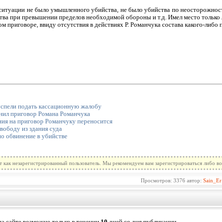
ситуации не было умышленного убийства, не было убийства по неосторожност
ства при превышении пределов необходимой обороны и т.д. Имел место только
м приговоре, ввиду отсутствия в действиях Р. Романчука состава какого-либо 
спели подать кассационную жалобу
нил приговор Романа Романчука
ия на приговор Романчуку переносится
вободу из здания суда
о обвинение в убийстве
т как незарегистрированный пользователь. Мы рекомендуем вам зарегистрироваться либо во
Просмотров: 3376 автор:
Sain_Er