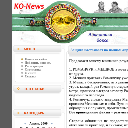
МЕНЮ
Защита настаивает на полном оп
Новое на сайте
Предлагаем вашему вниманию резуль
Добавить новость
Регистрация
1. РОМАНЧУК и МЕШКОВ в ночь с 27
Статистика
О сайте
от друга.
Ссылки
2. Мешков пристал к Романчуку уже 
3. Мешков беспричинно, из хулига
угроз, каждый раз Романчук старал
ТОП СТАТЬИ
метра, произвел выстрел в голову Р
подземного перехода.
4. Романчук, с целью задержать Ме
произвел Мешков сам в себя. Пуля п
обращения с оружием, произвел выст
Все приведенные факты – результа
КАЛЕНДАРЬ
Сторона обвинения не предостави
«
Апрель 2009
»
обжаловали приговор, и считают, ч