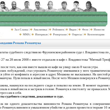
Зал Славы
|
Аналитика
|
Рейтинги
|
Видео
|
Фото
|
Новости
MMA
|
Интервью
|
Репортажи
|
Опросы
|
Комментарии
равдании Романа Романчука
таты судебного следствия во Фрунзенском районном суде г. Владивостока по 
 на 28 июля 2008 г. вместе отдыхали в кафе г. Владивостока "Мятный Трюфе
после того, как они вместе вышли из кафе на улицу около 8 часов утра.
нских побуждений, стал угрожать Романчуку имевшимся у него травматическ
ся уйти от конфликта и агрессии в адрес Мешкова не высказывал. На шестой р
оманчука. Пуля попала в левый висок. После чего Мешков повернулся к Романч
шкова, накинулся на последнего сзади и повалил на землю. В момент падения
опала в левый висок и застряла в голове. Романчук к пистолету не прикасался.
рел сам в себя.
ты судебного следствия, доказанные в суде.
ла ни одного доказательства виновности Романа Романчука в совершении
то Романчук виновен в умышленном убийстве и должен провести в тюрьме 10 ле