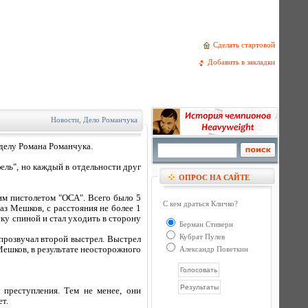
Сделать стартовой
Добавить в закладки
Новости
,
Дело Романчука
делу Романа Романчука.
ль", но каждый в отдельности друг
ОПРОС НА САЙТЕ
им пистолетом "ОСА". Всего было 5
С кем драться Кличко?
аз Мешков, с расстояния не более 1
уку спиной и стал уходить в сторону
Берман Стиверн
Кубрат Пулев
 прозвучал второй выстрел. Выстрел
 Мешков, в результате неосторожного
Александр Поветкин
 преступления. Тем не менее, они
т.