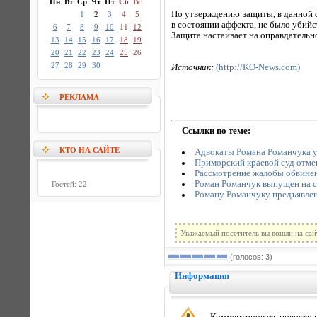
Пн
Вт
Ср
Чт
Пт
Сб
Вс
По утверждению защиты, в данной 
1
2
3
4
5
в состоянии аффекта, не было убий
6
7
8
9
10
11
12
Защита настаивает на оправдательно
13
14
15
16
17
18
19
20
21
22
23
24
25
26
27
28
29
30
Источник:
(http://KO-News.com)
РЕКЛАМА
Ссылки по теме:
КТО НА САЙТЕ
Адвокаты Романа Романчука у
Приморский краевой суд отме
Рассмотрение жалобы обвинен
Роман Романчук выпущен на с
Гостей: 22
Роману Романчуку предъявлен
Уважаемый посетитель вы вошли на сай
(голосов: 3)
Информация