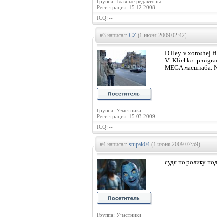
Группа: Главные редакторы
Регистрация: 15.12.2008
ICQ: --
#3 написал:
CZ
(1 июня 2009 02:42)
D.Hey v xoroshej fiz
Vl.Klichko proigra
MEGA масштаба. Ne m
Группа: Участники
Регистрация: 15.03.2009
ICQ: --
#4 написал:
stupak04
(1 июня 2009 07:59)
судя по ролику под
Группа: Участники