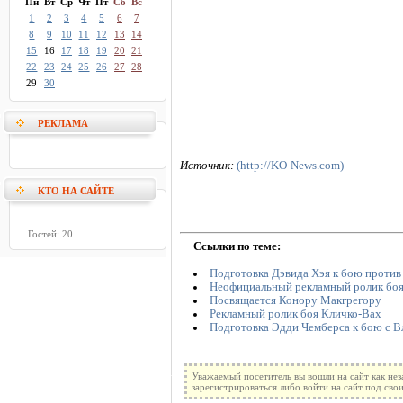
Пн
Вт
Ср
Чт
Пт
Сб
Вс
1
2
3
4
5
6
7
8
9
10
11
12
13
14
15
16
17
18
19
20
21
22
23
24
25
26
27
28
29
30
РЕКЛАМА
Источник:
(http://KO-News.com)
КТО НА САЙТЕ
Гостей: 20
Ссылки по теме:
Подготовка Дэвида Хэя к бою против
Неофициальный рекламный ролик боя
Посвящается Конору Макгрегору
Рекламный ролик боя Кличко-Вах
Подготовка Эдди Чемберса к бою с 
Уважаемый посетитель вы вошли на сайт как не
зарегистрироваться либо войти на сайт под сво