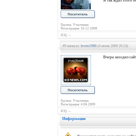
Я так ждал этого боя
Группа: Участники
Регистрация: 16.12.2008
ICQ: --
#9 написал:
leveto1986
(4 июня 2009 20:24)
Вчера заходил
сай
Группа: Участники
Регистрация: 4.06.2009
ICQ: --
Информация