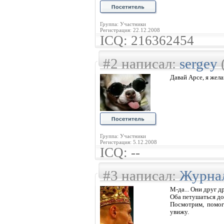
Группа: Участники
Регистрация: 22.12.2008
ICQ: 216362454
#2 написал:
sergey
Давай Арсе, я жела
Группа: Участники
Регистрация: 5.12.2008
ICQ: --
#3 написал:
Журна
М-да... Они друг д
Оба петушаться до 
Посмотрим, помог
увижу.