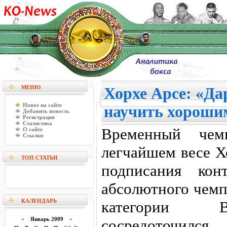
МЕНЮ
Хорхе Арсе: «Да
Новое на сайте
научить хороши
Добавить новость
Регистрация
Статистика
Временный че
О сайте
Ссылки
легчайшем весе Х
ТОП СТАТЬИ
подписания кон
абсолютного чемп
КАЛЕНДАРЬ
категории В
«
Январь 2009
»
сосредоточил