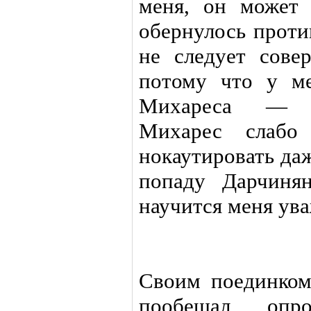
меня, он может 
обернулось проти
не следует сове
потому что у ме
Михареса — н
Михарес слабо
нокаутировать даж
попаду Дарчиня
научится меня ува
Своим поединком
пообещал опро