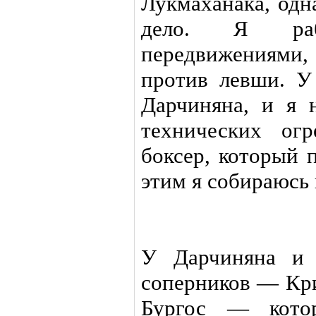
Лукмаханака, одн
дело. Я ра
передвижениями, 
против левши. У
Дарчиняна, и я 
технических ог
боксер, который 
этим я собираюсь 
У Дарчиняна и 
соперников — Кр
Бургос — кото