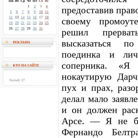
Пн
Вт
Ср
Чт
Пт
Сб
Вс
1
2
3
4
предоставив прав
5
6
7
8
9
10
11
12
13
14
15
16
17
18
своему промоут
19
20
21
22
23
24
25
26
27
28
29
30
31
решил прерва
высказаться по
РЕКЛАМА
поединка и лич
соперника. «Я
КТО НА САЙТЕ
нокаутирую Дарч
Гостей: 27
пух и прах, разо
делал мало заявл
и он должен рас
Арсе. — Я не б
Фернандо Белтр