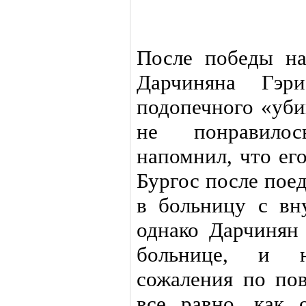
После победы н
Дарчиняна Гэр
подопечного «уби
не понравило
напомнил, что ег
Бургос после пое
в больницу с вн
однако Дарчинян 
больнице, и н
сожаления по по
все равно, как 