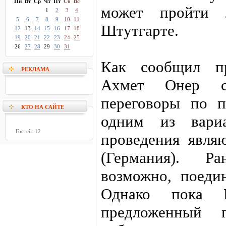
Пн
Вт
Ср
Чт
Пт
Сб
Вс
может пройти 
1
2
3
4
5
6
7
8
9
10
11
Штутгарте.
12
13
14
15
16
17
18
19
20
21
22
23
24
25
26
27
28
29
30
31
Как сообщил пр
РЕКЛАМА
Ахмет Онер с
переговоры по п
КТО НА САЙТЕ
одним из вари
Гостей: 12
проведения явля
(Германия). Р
возможно, поеди
Однако пока Г
предложенный г