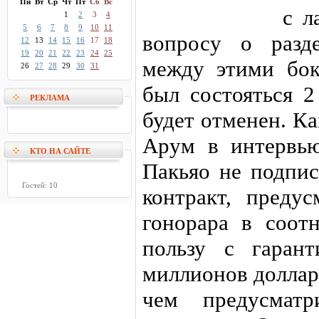
Пн
Вт
Ср
Чт
Пт
Сб
Вс
с л
1
2
3
4
5
6
7
8
9
10
11
вопросу о разд
12
13
14
15
16
17
18
19
20
21
22
23
24
25
между этими бок
26
27
28
29
30
31
был состояться 2
РЕКЛАМА
будет отменен. К
Арум в интервью
КТО НА САЙТЕ
Пакьяо не подпис
Гостей: 10
контракт, преду
гонорара в соот
пользу с гаран
миллионов доллар
чем предусматр