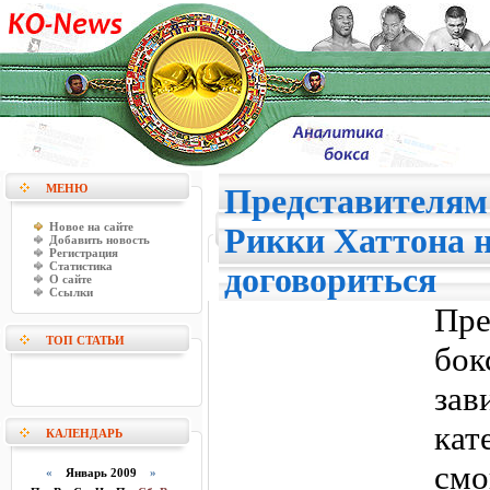
МЕНЮ
Представителям
Новое на сайте
Рикки Хаттона н
Добавить новость
Регистрация
Статистика
договориться
О сайте
Ссылки
Пре
ТОП СТАТЬИ
бо
за
кат
КАЛЕНДАРЬ
смо
«
Январь 2009
»