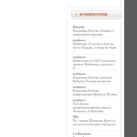
КОММЕНТАРИИ
Klyuch
:
Владимир Кличко объявил о
завершении карьеры
oroboro
:
Мейвезер: Если бы я был на
месте Пакьяо, у меня не было
...
oroboro
:
Инвесторы из ОАЭ пытаются
завлечь Мейвезера драться с
П ...
oroboro
:
Владимир Кличко победил
Кубрата Пулева нокаутом
oroboro
:
Владимир Кличко
нокаутировал Кубрата Пулева
oroboro
:
Рой Джонс
прокомментировал шансы
Хопкинса и Ковалева
ND
:
По словам Шеннона Бриггса,
он начал получать угрозы от
...
Civilization
: