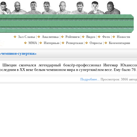
Зал Славы
|
Аналитика
|
Рейтинги
|
Видео
|
Фото
|
Новости
MMA
|
Интервью
|
Репортажи
|
Опросы
|
Комментарии
 «чемпион-супертяж»
 Швеции скончался легендарный боксёр-профессионал Ингемар Юхансс
оследним в ХХ веке белым чемпионом мира в супертяжёлом весе. Ему было 76 
Подробнее...
Просмотров: 3866 авто