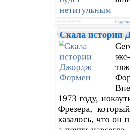
Подробнее
Cкала истории 
Сег
эк
тя
Фор
Впе
1973 году, нокау
Фрезера, который
казалось, что он 
а почти навсегда