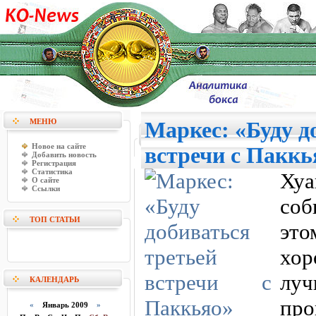
МЕНЮ
Маркес: «Буду д
Новое на сайте
встречи с Паккь
Добавить новость
Регистрация
Статистика
Ху
О сайте
Ссылки
соб
ТОП СТАТЬИ
эт
хор
луч
КАЛЕНДАРЬ
пр
«
Январь 2009
»