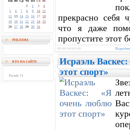
Пн
Вт
Ср
Чт
Пт
Сб
Вс
пок
1
2
3
4
5
6
7
8
9
10
11
прекрасно себя ч
12
13
14
15
16
17
18
19
20
21
22
23
24
25
что я даже пом
26
27
28
29
30
31
пропустите этот б
РЕКЛАМА
Подробнее
Исраэль Васкес:
КТО НА САЙТЕ
этот спорт»
Гостей: 11
Зве
лет
Вас
кур
оп