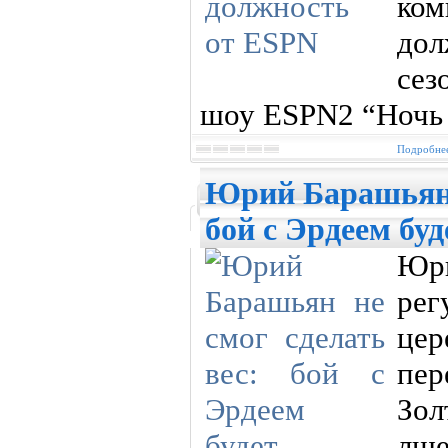
ко
до
сез
шоу ESPN2 “Ночь 
Подробнее
Юрий Барашьян н
бой с Эрдеем бу
Юр
рег
це
пе
Зол
лше