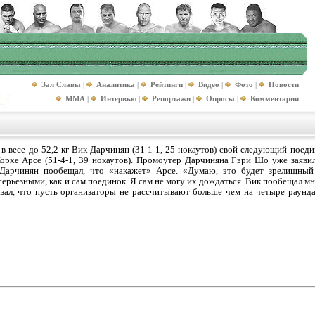
Зал Славы
|
Аналитика
|
Рейтинги
|
Видео
|
Фото
|
Новости
MMA
|
Интервью
|
Репортажи
|
Опросы
|
Комментарии
 весе до 52,2 кг Вик Дарчинян (31-1-1, 25 нокаутов) свой следующий поеди
орхе Арсе (51-4-1, 39 нокаутов). Промоутер Дарчиняна Гэри Шо уже заяви
 Дарчинян пообещал, что «накажет» Арсе. «Думаю, это будет зрелищный 
ерьезными, как и сам поединок. Я сам не могу их дождаться. Вик пообещал мн
азал, что пусть организаторы не рассчитывают больше чем на четыре раунда