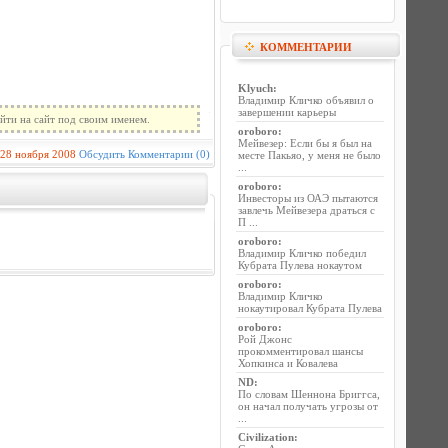
КОММЕНТАРИИ
Klyuch
:
Владимир Кличко объявил о
завершении карьеры
йти на сайт под своим именем.
oroboro
:
Мейвезер: Если бы я был на
28 ноября 2008
Обсудить
Комментарии (0)
месте Пакьяо, у меня не было
...
oroboro
:
Инвесторы из ОАЭ пытаются
завлечь Мейвезера драться с
П ...
oroboro
:
Владимир Кличко победил
Кубрата Пулева нокаутом
oroboro
:
Владимир Кличко
нокаутировал Кубрата Пулева
oroboro
:
Рой Джонс
прокомментировал шансы
Хопкинса и Ковалева
ND
:
По словам Шеннона Бриггса,
он начал получать угрозы от
...
Civilization
: