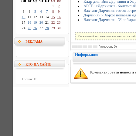
Пн
Вт
Ср
Чт
Пт
Сб
Вс
Кадр дня: Вик Дарчинян и Хо
АРСЕ: «Дарчинян - болтливый
1
2
Вахтанг Дарчинян готов встре
3
4
5
6
7
8
9
Дарчинян и Хорхе показали о
10
11
12
13
14
15
16
Вахтанг Дарчинян: "Я собираю
17
18
19
20
21
22
23
24
25
26
27
28
29
30
Уважаемый посетитель вы вошли на сай
РЕКЛАМА
(голосов: 0)
Информация
КТО НА САЙТЕ
Комментировать новости н
Гостей: 16