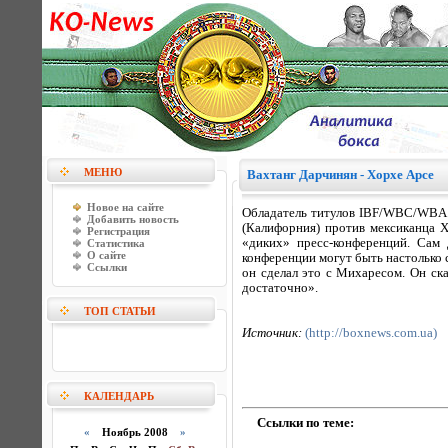
МЕНЮ
Вахтанг Дарчинян - Хорхе Арсе
Новое на сайте
Обладатель титулов IBF/WBC/WBA в
Добавить новость
(Калифорния) против мексиканца Х
Регистрация
«диких» пресс-конференций. Сам
Статистика
О сайте
конференции могут быть настолько с
Ссылки
он сделал это с Михаресом. Он ск
достаточно».
ТОП СТАТЬИ
Источник:
(http://boxnews.com.ua)
КАЛЕНДАРЬ
Ссылки по теме:
«
Ноябрь 2008
»