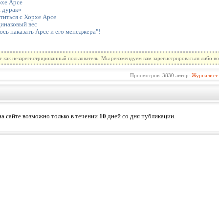
рхе Арсе
 дурак»
титься с Хорхе Арсе
динаковый вес
сь наказать Арсе и его менеджера"!
т как незарегистрированный пользователь. Мы рекомендуем вам зарегистрироваться либо во
Просмотров: 3830 автор:
Журналист
а сайте возможно только в течении
10
дней со дня публикации.