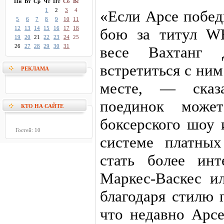
Пн
Вт
Ср
Чт
Пт
Сб
Вс
1
2
3
4
«Если Арсе побед
5
6
7
8
9
10
11
12
13
14
15
16
17
18
бою за титул W
19
20
21
22
23
24
25
26
27
28
29
30
31
весе Вахтанг 
встретиться с ни
РЕКЛАМА
месте, — ска
поединок може
КТО НА САЙТЕ
боксерского шоу 
Гостей: 10
системе платны
стать более ин
Маркес-Васкес и
благодаря стилю 
что недавно Арсе