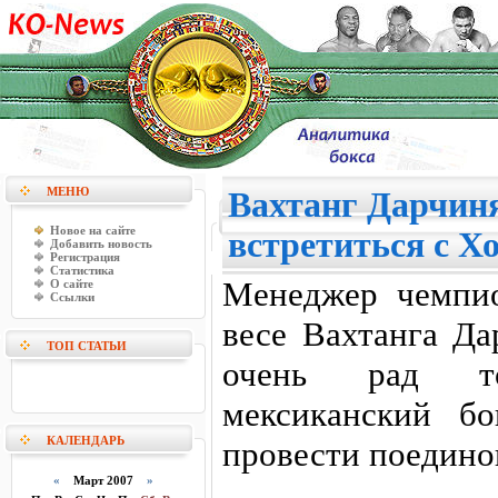
МЕНЮ
Вахтанг Дарчиня
Новое на сайте
встретиться с Х
Добавить новость
Регистрация
Статистика
Менеджер чемпи
О сайте
Ссылки
весе Вахтанга Д
ТОП СТАТЬИ
очень рад то
мексиканский б
КАЛЕНДАРЬ
провести поедино
«
Март 2007
»