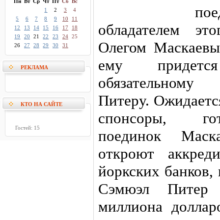
Пн
Вт
Ср
Чт
Пт
Сб
Вс
по
1
2
3
4
5
6
7
8
9
10
11
обладателем эт
12
13
14
15
16
17
18
19
20
21
22
23
24
25
Олегом Маскаев
26
27
28
29
30
31
ему придетс
РЕКЛАМА
обязательному
Питеру. Ожидаетс
КТО НА САЙТЕ
спонсоры, го
Гостей: 15
поединок Маск
откроют аккред
йоркских банков,
Сэмюэл Питер 
миллиона доллар