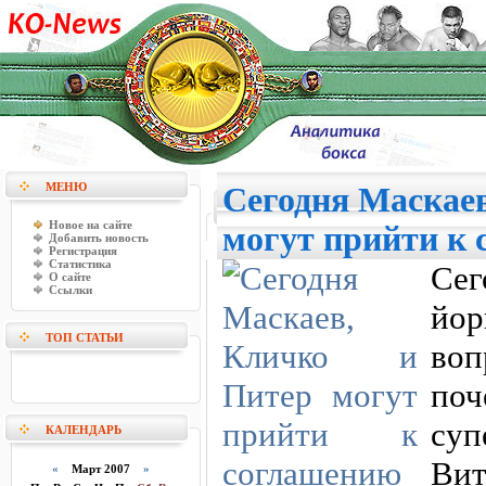
МЕНЮ
Сегодня Маскаев
Новое на сайте
могут прийти к
Добавить новость
Регистрация
Статистика
Се
О сайте
Ссылки
йор
ТОП СТАТЬИ
во
по
суп
КАЛЕНДАРЬ
Ви
«
Март 2007
»