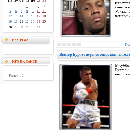
Пн
Вт
Ср
Чт
Пт
Сб
Вс
присут
1
2
3
4
соперни
5
6
7
8
9
10
11
Уркала, 
чемпионс
12
13
14
15
16
17
18
19
20
21
22
23
24
25
26
27
28
29
30
31
РЕКЛАМА
Под
Виктор Бургос перенес операцию на гол
КТО НА САЙТЕ
В суббо
Бургос
внутриче
Гостей: 10