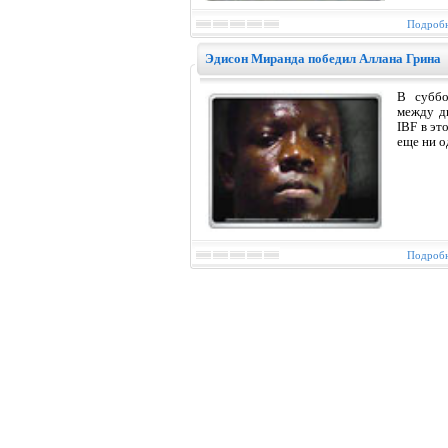
Подробн
Эдисон Миранда победил Аллана Грина
В суббо
между д
IBF в эт
еще ни 
Подробн