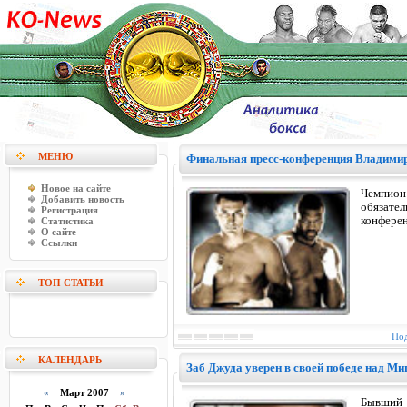
МЕНЮ
Финальная пресс-конференция Владимир
Новое на сайте
Чемпион
Добавить новость
обязате
Регистрация
конферен
Статистика
О сайте
Ссылки
ТОП СТАТЬИ
Под
КАЛЕНДАРЬ
Заб Джуда уверен в своей победе над Ми
«
Март 2007
»
Бывший 