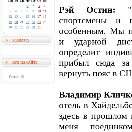
Пн
Вт
Ср
Чт
Пт
Сб
Вс
1
2
3
4
Рэй Остин:
"М
5
6
7
8
9
10
11
12
13
14
15
16
17
18
спортсмены и п
19
20
21
22
23
24
25
26
27
28
29
30
31
особенным. Мы п
и ударной дис
РЕКЛАМА
определит индив
прибыл сюда за
КТО НА САЙТЕ
вернуть пояс в С
Гостей: 15
Владимир Кличк
отель в Хайдельб
здесь в прошлом 
меня поединк