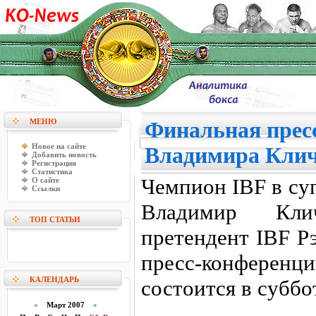
МЕНЮ
Финальная прес
Новое на сайте
Владимира Клич
Добавить новость
Регистрация
Статистика
Чемпион IBF в су
О сайте
Ссылки
Владимир Кли
ТОП СТАТЬИ
претендент IBF Р
пресс-конференц
КАЛЕНДАРЬ
состоится в суббо
«
Март 2007
»