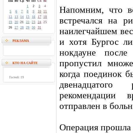
Пн
Вт
Ср
Чт
Пт
Сб
Вс
1
2
3
4
Напомним, что в
5
6
7
8
9
10
11
12
13
14
15
16
17
18
встречался на р
19
20
21
22
23
24
25
26
27
28
29
30
31
наилегчайшем вес
и хотя Бургос л
РЕКЛАМА
нокдауне после
пропустил множе
КТО НА САЙТЕ
когда поединок б
Гостей: 19
двенадцатого
рекомендации в
отправлен в больн
Операция прошла 