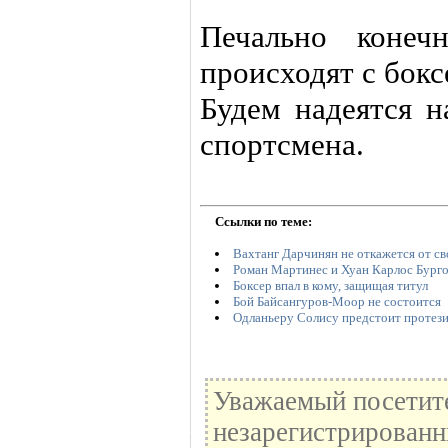
Печально конеч
происходят с бокс
Будем надеятся н
спортсмена.
Ссылки по теме:
Вахтанг Дарчинян не откажется от св
Роман Мартинес и Хуан Карлос Бурго
Боксер впал в кому, защищая титул
Бой Байсангуров-Моор не состоится
Одланьеру Солису предстоит протези
Уважаемый посетите
незарегистрированн