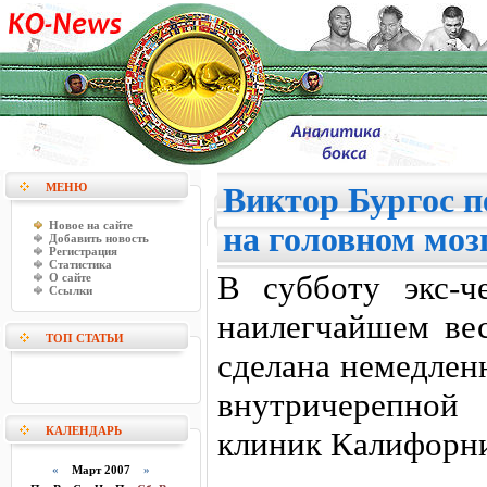
МЕНЮ
Виктор Бургос п
Новое на сайте
на головном моз
Добавить новость
Регистрация
Статистика
В субботу экс-
О сайте
Ссылки
наилегчайшем ве
ТОП СТАТЬИ
сделана немедлен
внутричерепной
КАЛЕНДАРЬ
клиник Калифорн
«
Март 2007
»