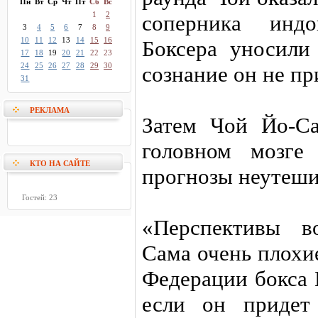
Пн
Вт
Ср
Чт
Пт
Сб
Вс
1
2
соперника инд
3
4
5
6
7
8
9
10
11
12
13
14
15
16
Боксера уносили
17
18
19
20
21
22
23
24
25
26
27
28
29
30
сознание он не пр
31
РЕКЛАМА
Затем Чой Йо-С
головном мозге 
КТО НА САЙТЕ
прогнозы неутеши
Гостей: 23
«Перспективы в
Сама очень плохие
Федерации бокса 
если он придет