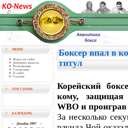
МЕНЮ
Боксер впал в к
Новое на сайте
титул
Добавить новость
Регистрация
Статистика
О сайте
Ссылки
Корейский бокс
ТОП СТАТЬИ
кому, защищая
WBO и проиграв 
КАЛЕНДАРЬ
За несколько сек
«
Декабрь 2007
»
раунда Чой оказал