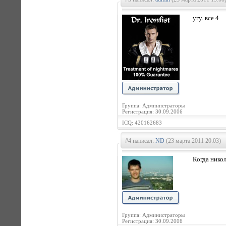
угу. все 4
Группа: Администраторы
Регистрация: 30.09.2006
ICQ: 420162683
#4 написал:
ND
(23 марта 2011 20:03)
Когда нико
Группа: Администраторы
Регистрация: 30.09.2006