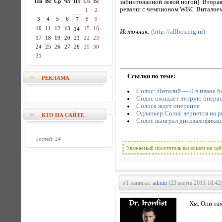
Пн
Вт
Ср
Чт
Пт
Сб
Вс
забинтованной левой ногой). Втора
реванш с чемпионом WBC Виталием Кл
1
2
3
4
5
6
8
9
7
10
11
12
13
15
16
14
Источник:
(http://allboxing.ru)
17
18
19
20
21
22
23
24
25
26
27
28
29
30
31
Ссылки по теме:
РЕКЛАМА
Солис: Виталий — 0 в плане б
Солис ожидает вторую опера
Солиса ждет операция
Одланьер Солис вернется на р
КТО НА САЙТЕ
Солис выиграл дисквалификац
Гостей: 24
Уважаемый посетитель вы вошли на сай
#1 написал:
admin
(23 марта 2011 18:42
Хм. Они там