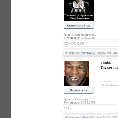
Группа: Администраторы
Регистрация: 30.09.2006
ICQ: 420162683
#2 написал:
suvorow
(23 марта 2011 18:
admin
,
Так там по
----------------
На каждого к
Группа: Участники
Регистрация: 20.03.2009
ICQ: --
#3 написал:
admin
(23 марта 2011 19:00