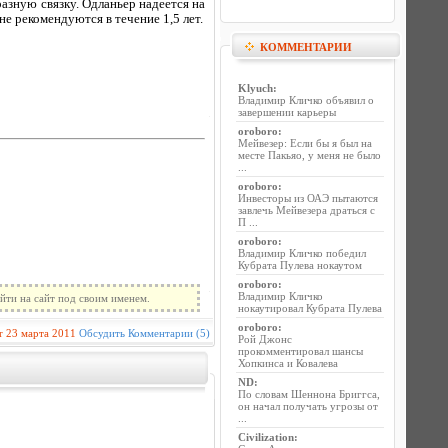
азную связку. Одланьер надеется на
е рекомендуются в течение 1,5 лет.
КОММЕНТАРИИ
Klyuch
:
Владимир Кличко объявил о
завершении карьеры
oroboro
:
Мейвезер: Если бы я был на
месте Пакьяо, у меня не было
...
oroboro
:
Инвесторы из ОАЭ пытаются
завлечь Мейвезера драться с
П ...
oroboro
:
Владимир Кличко победил
Кубрата Пулева нокаутом
oroboro
:
Владимир Кличко
йти на сайт под своим именем.
нокаутировал Кубрата Пулева
oroboro
:
r
23 марта 2011
Обсудить
Комментарии (5)
Рой Джонс
прокомментировал шансы
Хопкинса и Ковалева
ND
:
По словам Шеннона Бриггса,
он начал получать угрозы от
...
Civilization
: