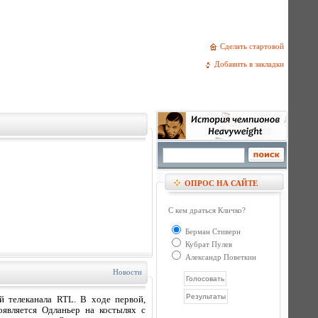
Сделать стартовой
Добавить в закладки
ОПРОС НА САЙТЕ
С кем драться Кличко?
Берман Стиверн
Кубрат Пулев
Александр Поветкин
Новости
й телеканала RTL. В ходе первой,
оявляется Одланьер на костылях с