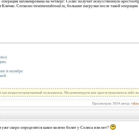
я операция запланирована на четверг: Солис получит искусственную крестообр
ичко. Согласно treatmentabroad.ru, большие нагрузки после такой операции н
окса
цию.
инг в октябре
ией.
т как незарегистрированный пользователь. Мы рекомендуем вам зарегистрироваться либо во
Просмотров: 3054 автор:
vikto
)
 уже скоро определятся какое колено болит у Солиса или нет?