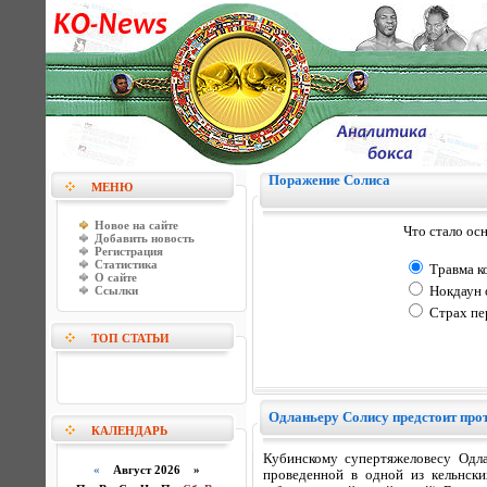
Поражение Солиса
МЕНЮ
Новое на сайте
Что стало ос
Добавить новость
Регистрация
Статистика
Травма ко
О сайте
Ссылки
Нокдаун о
Страх пер
ТОП СТАТЬИ
Одланьеру Солису предстоит прот
КАЛЕНДАРЬ
Кубинскому супертяжеловесу Одла
«
Август 2026 »
проведенной в одной из кельнски