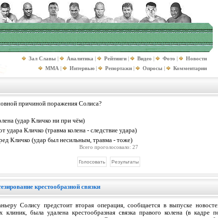
Зал Славы
|
Аналитика
|
Рейтинги
|
Видео
|
Фото
|
Новости
MMA
|
Интервью
|
Репортажи
|
Опросы
|
Комментарии
новной причиной поражения Солиса?
лена (удар Кличко ни при чём)
т удара Кличко (травма колена - следствие удара)
ед Кличко (удар был несильным, травма - тоже)
Всего проголосовало: 27
езирование крестообразной связки
ньеру Солису предстоит вторая операция, сообщается в выпуске новосте
х клиник, была удалена крестообразная связка правого колена (в кадре п