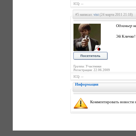
ICQ: --
#5 написал:
vist
(24 марта 2011 21:18)
Одланьер н
Эй Кличко!
Группа: Участники
Регистрация: 22.06.2009
ICQ: --
Информация
Комментировать новости н