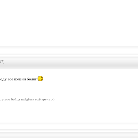
47)
ходу все колени болят
----
рутого бойца найдётся ещё круче :-)
)