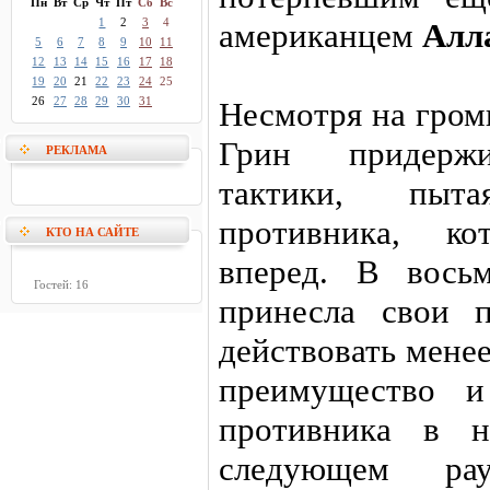
Пн
Вт
Ср
Чт
Пт
Сб
Вс
1
2
3
4
американцем
Алл
5
6
7
8
9
10
11
12
13
14
15
16
17
18
19
20
21
22
23
24
25
26
27
28
29
30
31
Несмотря на гром
Грин придержи
РЕКЛАМА
тактики, пыт
противника, к
КТО НА САЙТЕ
вперед. В вось
Гостей: 16
принесла свои 
действовать менее
преимущество и
противника в н
следующем ра