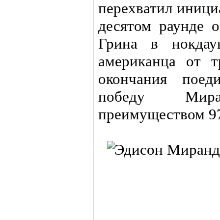
перехватил иници
десятом раунде 
Грина в нокдау
американца от т
окончания поед
победу Ми
преимуществом 97