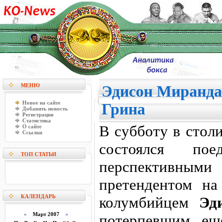
МЕНЮ
Эдисон Миранда
Новое на сайте
Грина
Добавить новость
Регистрация
Статистика
В субботу в стол
О сайте
Ссылки
состоялся по
ТОП СТАТЬИ
перспективн
претендентом на
КАЛЕНДАРЬ
колумбийцем
Эд
«
Март 2007
»
потерпевшим ещ