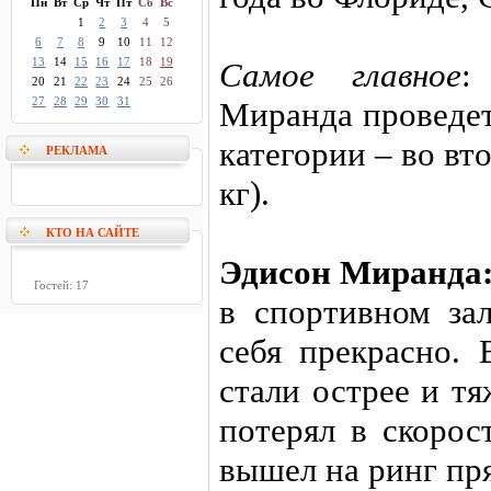
Пн
Вт
Ср
Чт
Пт
Сб
Вс
1
2
3
4
5
6
7
8
9
10
11
12
13
14
15
16
17
18
19
Самое главное
:
20
21
22
23
24
25
26
27
28
29
30
31
Миранда проведет
категории – во вт
РЕКЛАМА
кг).
КТО НА САЙТЕ
Эдисон Миранда
Гостей: 17
в спортивном за
себя прекрасно.
стали острее и тя
потерял в скорос
вышел на ринг пр