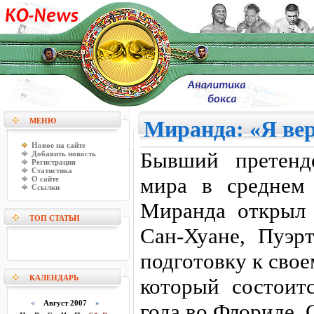
МЕНЮ
Миранда: «Я вер
Новое на сайте
Бывший претенд
Добавить новость
Регистрация
Статистика
мира в среднем
О сайте
Ссылки
Миранда открыл 
ТОП СТАТЬИ
Сан-Хуане, Пуэрт
подготовку к сво
КАЛЕНДАРЬ
который состоит
«
Август 2007
»
года во Флориде,