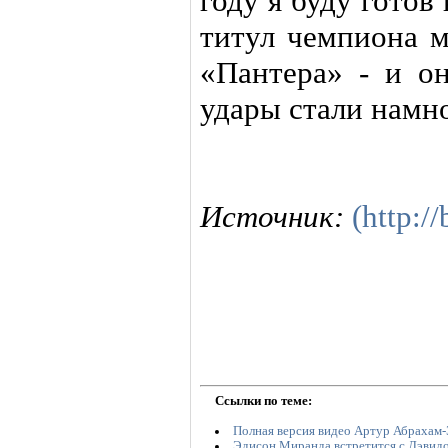
году я буду готов
титул чемпиона м
«Пантера» - и он
удары стали намно
Источник:
(http:/
Ссылки по теме:
Полная версия видео Артур Абрахам
Эдисон Миранда встретится с Дэвид