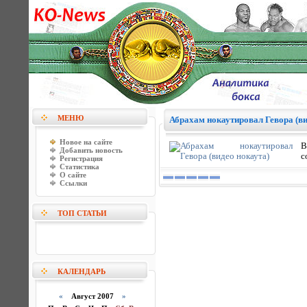
МЕНЮ
Абрахам нокаутировал Гевора (ви
Новое на сайте
В
Добавить новость
с
Регистрация
Статистика
О сайте
Ссылки
ТОП СТАТЬИ
КАЛЕНДАРЬ
«
Август 2007
»