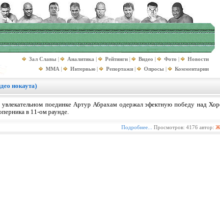
Зал Славы
|
Аналитика
|
Рейтинги
|
Видео
|
Фото
|
Новости
MMA
|
Интервью
|
Репортажи
|
Опросы
|
Комментарии
део нокаута)
 увлекательном поединке Артур Абрахам одержал эфектную победу над Хоре
оперника в 11-ом раунде.
Подробнее...
Просмотров: 4176 автор:
Ж