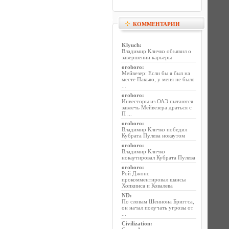
КОММЕНТАРИИ
Klyuch
:
Владимир Кличко объявил о
завершении карьеры
oroboro
:
Мейвезер: Если бы я был на
месте Пакьяо, у меня не было
...
oroboro
:
Инвесторы из ОАЭ пытаются
завлечь Мейвезера драться с
П ...
oroboro
:
Владимир Кличко победил
Кубрата Пулева нокаутом
oroboro
:
Владимир Кличко
нокаутировал Кубрата Пулева
oroboro
:
Рой Джонс
прокомментировал шансы
Хопкинса и Ковалева
ND
:
По словам Шеннона Бриггса,
он начал получать угрозы от
...
Civilization
: