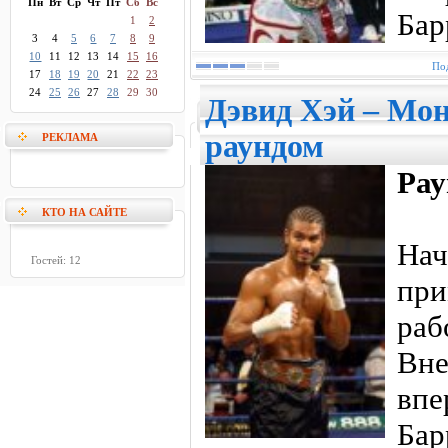
Пн
Вт
Ср
Чт
Пт
Сб
Вс
Бар
1
2
3
4
5
6
7
8
9
10
11
12
13
14
15
16
Под
17
18
19
20
21
22
23
24
25
26
27
28
29
30
Дэвид Хэй – Мон
раундом
РЕКЛАМА
Рау
КТО НА САЙТЕ
На
Гостей: 12
при
ра
Вн
впе
Ба