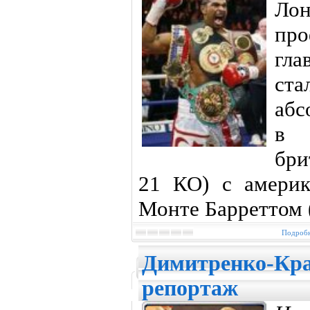
Ло
про
гла
ст
абс
в 
бри
21 КО) с америк
Монте Барреттом (
Подробн
Димитренко-Кра
репортаж