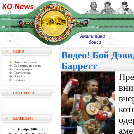
МЕНЮ
Видео! Бой Дэви
Новое на сайте
Барретт
Добавить новость
Регистрация
Статистика
Пр
О сайте
Ссылки
вн
ТОП СТАТЬИ
вче
кот
од
КАЛЕНДАРЬ
ам
«
Ноябрь 2008
»