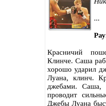
Ник
...
Рау
Красничий поше
Клинче. Саша раб
хорошо ударил дж
Луана, клинч. К
джебами. Саша, 
проводит сильны
Джебы Луана быст