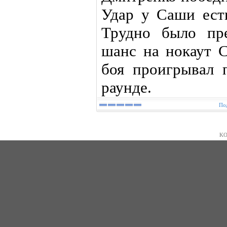
Удар у Саши ест
Трудно было пре
шанс на нокаут С
боя проигрывал 
раунде.
Под
KO