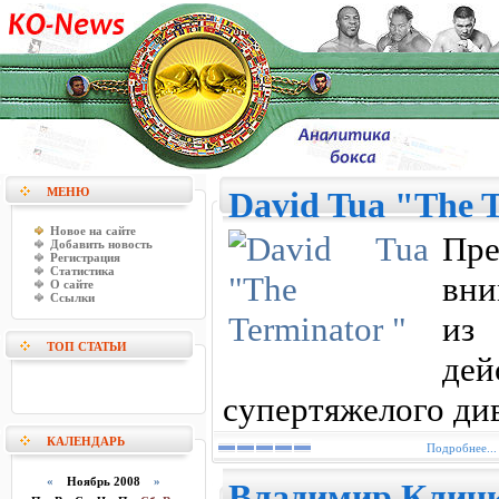
МЕНЮ
David Tua "The T
Новое на сайте
Пр
Добавить новость
Регистрация
Статистика
вни
О сайте
Ссылки
из
ТОП СТАТЬИ
де
супертяжелого ди
КАЛЕНДАРЬ
Подробнее...
«
Ноябрь 2008
»
Владимир Кличк