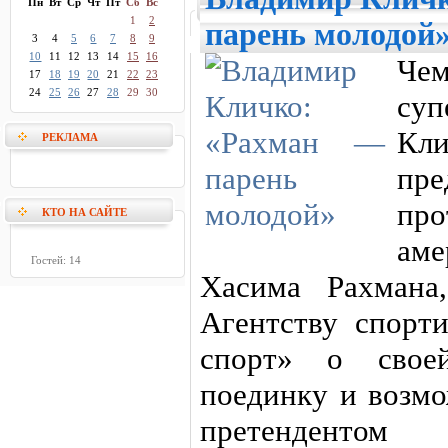
Пн
Вт
Ср
Чт
Пт
Сб
Вс
1
2
парень молодой
3
4
5
6
7
8
9
10
11
12
13
14
15
16
Че
17
18
19
20
21
22
23
24
25
26
27
28
29
30
суп
Кли
РЕКЛАМА
пре
пр
КТО НА САЙТЕ
ам
Гостей: 14
Хасима Рахмана
Агентству спорт
спорт» о свое
поединку и возмо
претенденто