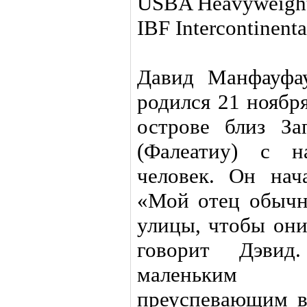
USBA Heavyweight
IBF Intercontinen
Давид Манфауфа
родился 21 ноябр
острове близ З
(Фалеатиу) с н
человек. Он нач
«Мой отец обычн
улицы, чтобы они
говорит Дэвид
маленьким 
преуспевающим в