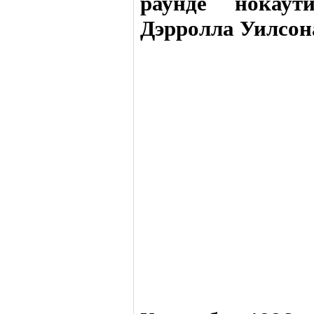
раунде нокаути
Дэрролла Уилсон