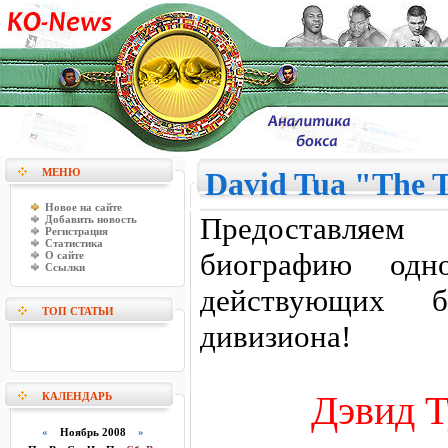
МЕНЮ
David Tua "The T
Новое на сайте
Предоставляе
Добавить новость
Регистрация
Статистика
биографию одн
О сайте
Ссылки
действующих бо
ТОП СТАТЬИ
дивизиона!
Дэвид Т
КАЛЕНДАРЬ
«
Ноябрь 2008
»