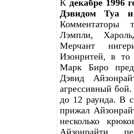
К
декабре 1996 г
Дэвидом Туа и
Комментаторы 
Лэмпли, Харол
Мерчант нигер
Изонритей, в то
Марк Биро пред
Дэвид Айзонрай
агрессивный бой.
до 12 раунда. В 
прижал Айзонрайт
несколько крюко
Айзонрайти пер