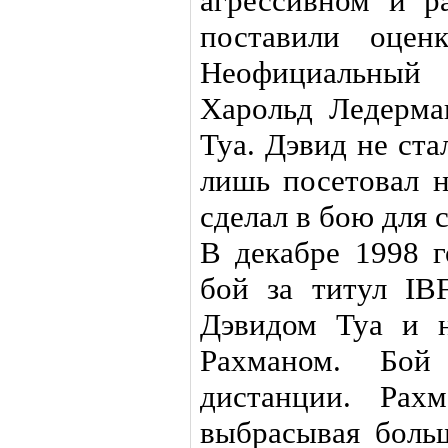
агрессивном и р
поставили оцен
Неофициальный 
Харольд Ледерма
Туа. Дэвид не ста
лишь посетовал н
сделал в бою для 
В декабре 1998 г
бой за титул IB
Дэвидом Туа и 
Рахманом. Бой
дистанции. Рах
выбрасывая больш