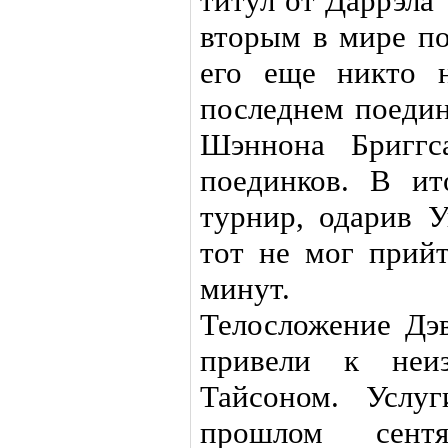
титул от Даррэла
вторым в мире по
его еще никто 
последнем поедин
Шэннона Бриггс
поединков. В ит
турнир, одарив У
тот не мог прийт
минут.
Телосложение Дэв
привели к неи
Тайсоном. Услу
прошлом сент