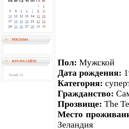
Пн
Вт
Ср
Чт
Пт
Сб
Вс
1
2
3
4
5
6
7
8
9
10
11
12
13
14
15
16
17
18
19
20
21
22
23
24
25
26
27
28
29
30
РЕКЛАМА
Пол:
Мужской
КТО НА САЙТЕ
Дата рождения:
1
Гостей: 21
Категория:
супер
Гражданство:
Са
Прозвище:
The Te
Место проживан
Зеландия