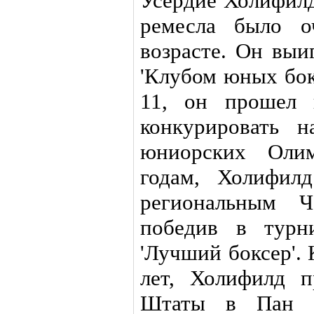
Усердие Холифилд
ремесла было о
возрасте. Он выи
'Клубом юных бокс
11, он прошел 
конкурировать 
юниорских Оли
годам, Холифил
региональным Ч
победив в турн
'Лучший боксер'.
лет, Холифилд п
Штаты в Пан А