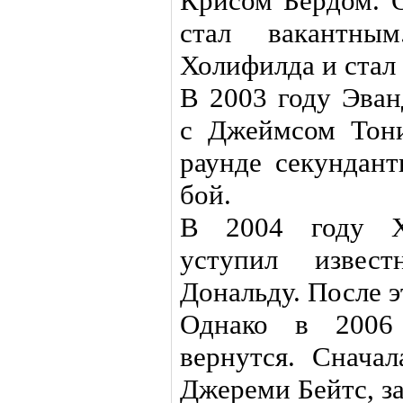
Крисом Бердом. О
стал вакантны
Холифилда и стал
В 2003 году Эван
с Джеймсом Тони
раунде секундан
бой.
В 2004 году Хо
уступил извес
Дональду. После э
Однако в 2006
вернутся. Сначал
Джереми Бейтс, з