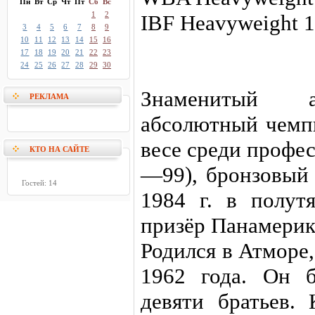
Пн
Вт
Ср
Чт
Пт
Сб
Вс
1
2
IBF Heavyweight 1
3
4
5
6
7
8
9
10
11
12
13
14
15
16
17
18
19
20
21
22
23
24
25
26
27
28
29
30
Знаменитый а
РЕКЛАМА
абсолютный чемп
весе среди профе
КТО НА САЙТЕ
—99), бронзовый
Гостей: 14
1984 г. в полут
призёр Панамерика
Родился в Атморе
1962 года. Он 
девяти братьев. 