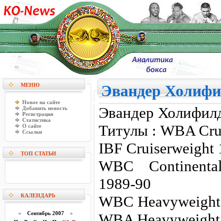
МЕНЮ
Эвандер Холифи
Новое на сайте
Эвандер Холифилд,
Добавить новость
Регистрация
Статистика
Титулы : WBA Crui
О сайте
Ссылки
IBF Cruiserweight
ТОП СТАТЬИ
WBC Continenta
1989-90
КАЛЕНДАРЬ
WBC Heavyweight 
«
Сентябрь 2007
»
WBA Heavyweight