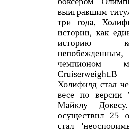
боксером Олимп
выигравшим титу
три года, Холиф
истории, как еди
историю ко
непобежденным
чемпионом 
Cruiserweight
Холифилд стал ч
весе по версии
Майклу Докес
осуществил 25 о
стал 'неоспори