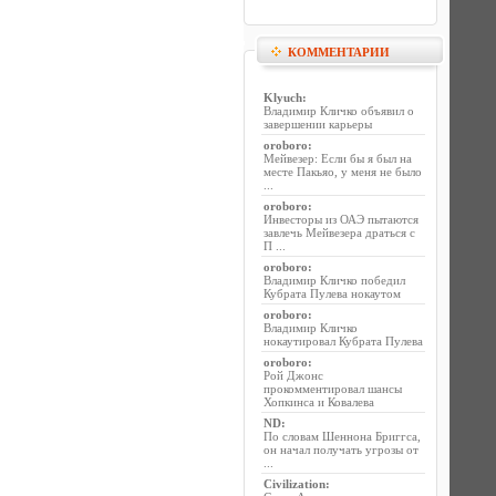
КОММЕНТАРИИ
Klyuch
:
Владимир Кличко объявил о
завершении карьеры
oroboro
:
Мейвезер: Если бы я был на
месте Пакьяо, у меня не было
...
oroboro
:
Инвесторы из ОАЭ пытаются
завлечь Мейвезера драться с
П ...
oroboro
:
Владимир Кличко победил
Кубрата Пулева нокаутом
oroboro
:
Владимир Кличко
нокаутировал Кубрата Пулева
oroboro
:
Рой Джонс
прокомментировал шансы
Хопкинса и Ковалева
ND
:
По словам Шеннона Бриггса,
он начал получать угрозы от
...
Civilization
: