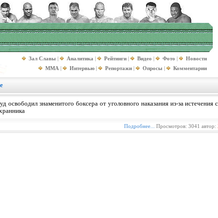
Зал Славы
|
Аналитика
|
Рейтинги
|
Видео
|
Фото
|
Новости
MMA
|
Интервью
|
Репортажи
|
Опросы
|
Комментарии
е
уд освободил знаменитого боксера от уголовного наказания из-за истечения 
хранника
Подробнее...
Просмотров: 3041 автор: