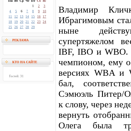
Пн
Вт
Ср
Чт
Пт
Сб
Вс
1
2
3
Владимир Клич
4
5
6
7
8
9
10
11
12
13
14
15
16
17
Ибрагимовым ста
18
19
20
21
22
23
24
25
26
27
28
29
ныне действ
супертяжелом ве
РЕКЛАМА
IBF, IBO и WBO.
чемпионом, ему о
КТО НА САЙТЕ
версиях WBA и 
Гостей: 31
бал, соответст
Сэмюэль Питер/О
к слову, через не
вернуть отобранн
Олега была тр