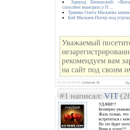
Эдмунд Липинский: «Вит
способен выиграть у П ...
Травмы Олега Маскаева зажив
Бой Маскаев-Питер под угрозо
Уважаемый посетите
незарегистрированн
рекомендуем вам за
на сайт под своим и
(голосов: 0)
Пр
#1 написал:
VIT
(28
УДАЧИ!!!
Безмерно уважаю
Жаль только, что
встретиться с ке
Но это будет пот
Верю в успех!!!