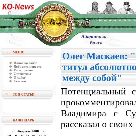
МЕНЮ
Олег Маскаев: 
Новое на сайте
титул абсолютн
Добавить новость
Регистрация
Статистика
между собой"
О сайте
Ссылки
Потенциальный с
ТОП СТАТЬИ
прокомментир
Владимира с Су
КАЛЕНДАРЬ
рассказал о свои
«
Февраль 2008
»