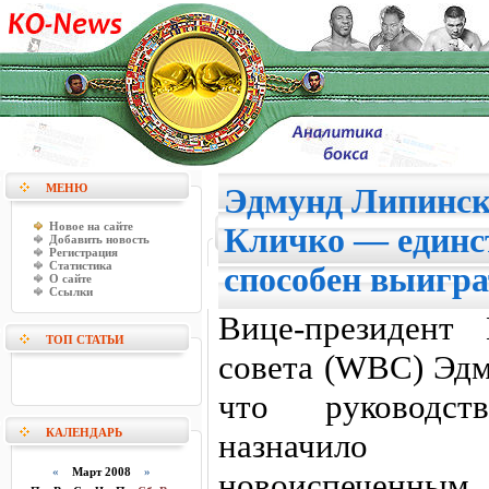
МЕНЮ
Эдмунд Липинск
Новое на сайте
Кличко — единс
Добавить новость
Регистрация
Статистика
способен выигра
О сайте
Ссылки
Вице-президент 
ТОП СТАТЬИ
совета (WBC) Эд
что руководст
КАЛЕНДАРЬ
назначило
«
Март 2008
»
новоиспече