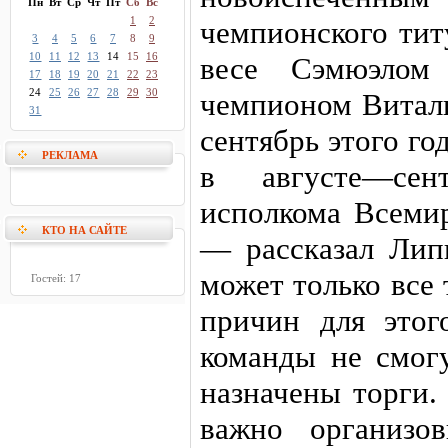
Пн
Вт
Ср
Чт
Пт
Сб
Вс
1
2
чемпионского ти
3
4
5
6
7
8
9
10
11
12
13
14
15
16
весе Сэмюэлом
17
18
19
20
21
22
23
24
25
26
27
28
29
30
чемпионом Витали
31
сентябрь этого го
РЕКЛАМА
в августе—сен
исполкома Всемир
КТО НА САЙТЕ
— рассказал Лип
может только все
Гостей: 17
причин для этог
команды не смог
назначены торги.
важно организо