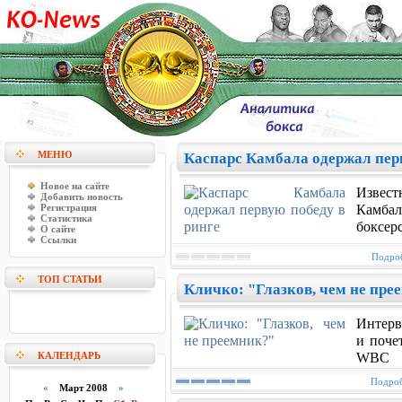
МЕНЮ
Каспарс Камбала одержал перв
Новое на сайте
Извест
Добавить новость
Регистрация
Камбал
Статистика
боксер
О сайте
Ссылки
Подроб
ТОП СТАТЬИ
Кличко: "Глазков, чем не пре
Интерв
и поче
КАЛЕНДАРЬ
WBC
Подроб
«
Март 2008
»