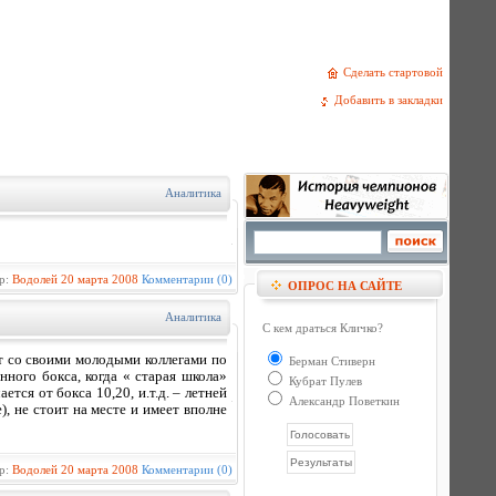
Сделать стартовой
Добавить в закладки
Аналитика
р:
Водолей
20 марта 2008
Комментарии (0)
ОПРОС НА САЙТЕ
Аналитика
С кем драться Кличко?
ют со своими молодыми коллегами по
Берман Стиверн
нного бокса, когда « старая школа»
Кубрат Пулев
тся от бокса 10,20, и.т.д. – летней
Александр Поветкин
е), не стоит на месте и имеет вполне
р:
Водолей
20 марта 2008
Комментарии (0)