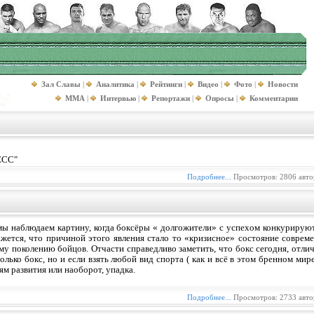
Зал Славы
|
Аналитика
|
Рейтинги
|
Видео
|
Фото
|
Новости
MMA
|
Интервью
|
Репортажи
|
Опросы
|
Комментарии
ЕСС"
Подробнее...
Просмотров: 2806 авто
я мы наблюдаем картину, когда боксёры « долгожители» с успехом конкуриру
жется, что причиной этого явления стало то «кризисное» состояние совреме
у поколению бойцов. Отчасти справедливо заметить, что бокс сегодня, отличае
только бокс, но и если взять любой вид спорта ( как и всё в этом бренном мир
м развития или наоборот, упадка.
Подробнее...
Просмотров: 2733 авто