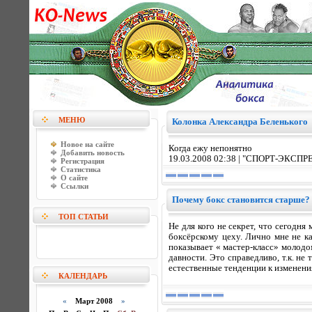
МЕНЮ
Колонка Александра Беленького
Новое на сайте
Когда ежу непонятно
Добавить новость
19.03.2008 02:38 | "СПОРТ-ЭКСПР
Регистрация
Статистика
О сайте
Ссылки
Почему бокс становится старше?
ТОП СТАТЬИ
Не для кого не секрет, что сегодн
боксёрскому цеху. Лично мне не ка
показывает « мастер-класс» молодом
давности. Это справедливо, т.к. не 
естественные тенденции к изменения
КАЛЕНДАРЬ
«
Март 2008
»