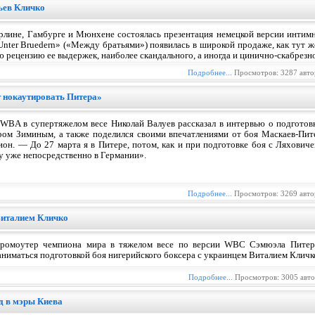
ьев Кличко
Берлине, Гамбурге и Мюнхене состоялась презентация немецкой версии интим
nter Bruedern» («Между братьями») появилась в широкой продаже, как тут же
ю рецензию ее выдержек, наиболее скандального, а иногда и цинично-скабрезн
Подробнее...
Просмотров: 3287 авто
 нокаутировать Питера»
WBA в супертяжелом весе Николай Валуев рассказал в интервью о подготов
дром Зиминым, а также поделился своими впечатлениями от боя Маскаев-Пит
он. — До 27 марта я в Питере, потом, как и при подготовке боя с Ляховиче
ку уже непосредственно в Германии».
Подробнее...
Просмотров: 3269 авто
Виталием Кличко
ромоутер чемпиона мира в тяжелом весе по версии WBC Сэмюэла Питера
аниматься подготовкой боя нигерийского боксера с украинцем Виталием Кличк
Подробнее...
Просмотров: 3005 авт
д в мэры Киева