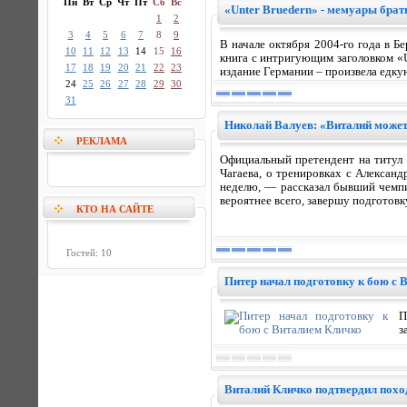
Пн
Вт
Ср
Чт
Пт
Сб
Вс
«Unter Bruedern» - мемуары брат
1
2
3
4
5
6
7
8
9
В начале октября 2004-го года в 
10
11
12
13
14
15
16
книга с интригующим заголовком «U
17
18
19
20
21
22
23
издание Германии – произвела едку
24
25
26
27
28
29
30
31
Николай Валуев: «Виталий может
РЕКЛАМА
Официальный претендент на титул 
Чагаева, о тренировках с Алексан
неделю, — рассказал бывший чемпи
вероятнее всего, завершу подготов
КТО НА САЙТЕ
Гостей: 10
Питер начал подготовку к бою с 
П
з
Виталий Кличко подтвердил похо