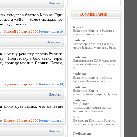
Новости
КОММЕНТАРИИ
ных мемуаров братьев Кличко. Едва
 газета «Bild» – самое скандальное
ого содержания.
Klyuch
:
Владимир Кличко объявил о
р:
Водолей
20 марта 2008
Комментарии (0)
завершении карьеры
oroboro
:
Интервью
Мейвезер: Если бы я был на
месте Пакьяо, у меня не было
...
ке к матчу-реваншу против Руслана
oroboro
:
ер. «Подготовку к бою начну через
Инвесторы из ОАЭ пытаются
м, проведу месяц в Японии. Потом,
завлечь Мейвезера драться с
П ...
oroboro
:
Владимир Кличко победил
Кубрата Пулева нокаутом
р:
Водолей
20 марта 2008
Комментарии (0)
oroboro
:
Владимир Кличко
нокаутировал Кубрата Пулева
Новости
oroboro
:
Рой Джонс
 Дино Дува заявил, что он начал
прокомментировал шансы
о.
Хопкинса и Ковалева
ND
:
ор:
Reporter
20 марта 2008
Комментарии (1)
По словам Шеннона Бриггса,
он начал получать угрозы от
...
Новости
Civilization
: