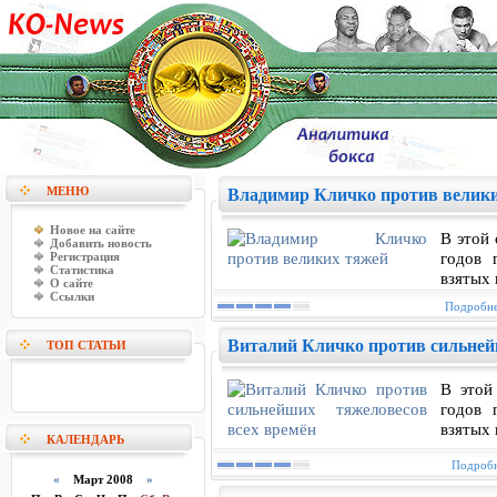
МЕНЮ
Владимир Кличко против велик
Новое на сайте
В этой
Добавить новость
годов 
Регистрация
Статистика
взятых
О сайте
Ссылки
Подробне
Виталий Кличко против сильней
ТОП СТАТЬИ
В этой
годов 
взятых
КАЛЕНДАРЬ
Подробн
«
Март 2008
»