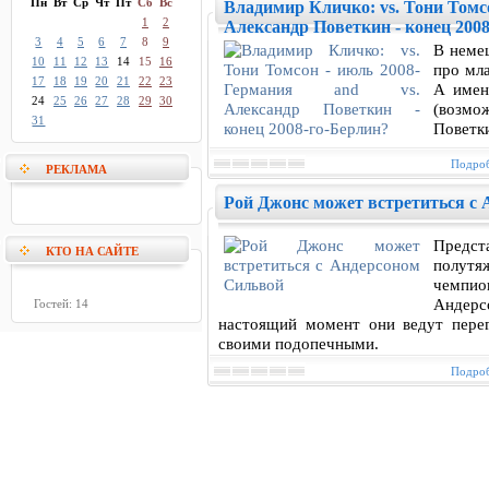
Пн
Вт
Ср
Чт
Пт
Сб
Вс
Владимир Кличко: vs. Тони Томсо
1
2
Александр Поветкин - конец 200
3
4
5
6
7
8
9
В неме
10
11
12
13
14
15
16
про мл
17
18
19
20
21
22
23
А имен
24
25
26
27
28
29
30
(возмож
31
Поветк
Подроб
РЕКЛАМА
Рой Джонс может встретиться с
Предс
КТО НА САЙТЕ
полутя
чемпио
Андерс
Гостей: 14
настоящий момент они ведут пере
своими подопечными.
Подроб